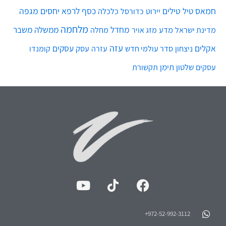
חמאס
טילים
כסף
לרפא יחסים
מגפה
טיל
יירוט
כלכלה
כדורסל
מלחמה
מחדל
ממשלה
משבר
מדע
מחלה
מדינת ישראל
מזג אויר
עזה
אקלים
עסקים
ניצחון
סדר עולמי חדש
עסק
עזרה
קומנדו
שלטון
תימן
עסקים
תקשורת
972-52-992-3112⁩+