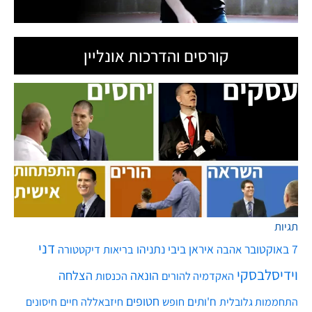
קורסים והדרכות אונליין
תגיות
דני
7 באוקטובר
איראן
ביבי נתניהו
אהבה
בריאות
דיקטטורה
וידיסלבסקי
הונאה
הצלחה
האקדמיה להורים
הכנסות
חטופים
ח'ותים
חיים
התחממות גלובלית
חופש
חיזבאללה
חיסונים