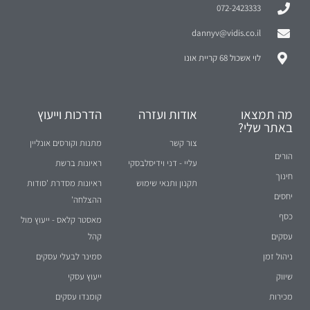
072-2423333
dannyv@vidis.co.il
לוי אשכול 68 קריית אונו
מה תמצאו
אודות ועזרה
הדרכות וייעוץ
באתר שלי?
צור קשר
מתנות וקורסים אונליין
הורים
עליי - דני וידיסלבסקי
ראיונות ברשת
חינוך
תקנון ותנאי שימוש
ראיונות מסדרת 'סודות
יחסים
ההצלחה'
כסף
מאסטר קלאס - ייעוץ מול
עסקים
קהל
ניהול זמן
סמינר לבעלי עסקים
שיווק
ייעוץ עסקי
מכירות
קומנדו עסקים