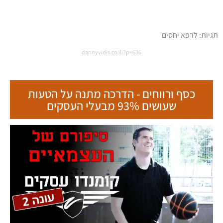
תגיות:
לרפא יחסים
dannyvidis.co.il/?p=636
כסף ורווחים - הדרכה מתנה על הטעות
שעושים 93% מבעלי העסקים