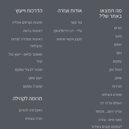
מה תמצאו
אודות ועזרה
הדרכות וייעוץ
באתר שלי?
צור קשר
מתנות וקורסים אונליין
הורים
עליי - דני וידיסלבסקי
ראיונות ברשת
חינוך
תקנון ותנאי שימוש
ראיונות מסדרת 'סודות
יחסים
ההצלחה'
כסף
מאסטר קלאס - ייעוץ מול
עסקים
קהל
ניהול זמן
סמינר לבעלי עסקים
שיווק
ייעוץ עסקי
מכירות
קומנדו עסקים
ספורט והצלחה
תרומה לקהילה
העולם על פי דני
האקדמיה להורים
ענייני היום... והמחר
הורה מצמיח
מאני טיים - עזרה
לעסקים קטנים בשידור