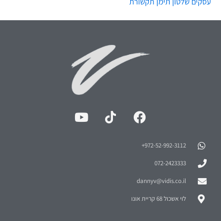
שלטון
תימן
עסקים
תקשורת
972-52-992-3112⁩+
072-2423333
dannyv@vidis.co.il
לוי אשכול 68 קריית אונו