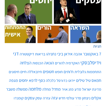
תגיות
דני
7 באוקטובר
איראן
ביבי נתניהו
אהבה
בריאות
דיקטטורה
וידיסלבסקי
הונאה
הצלחה
האקדמיה להורים
הכנסות
חטופים
ח'ותים
חיים
התחממות גלובלית
חופש
חיזבאללה
חיסונים
חמאס
טילים
כסף
לרפא יחסים
מגפה
טיל
יירוט
כלכלה
כדורסל
מלחמה
מחדל
ממשלה
משבר
מדע
מחלה
מדינת ישראל
מזג אויר
עזה
אקלים
עסקים
ניצחון
סדר עולמי חדש
עסק
עזרה
קומנדו