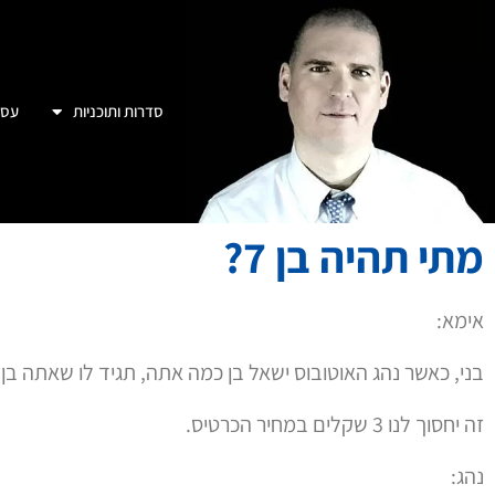
סדרות ותוכניות
עסק
מתי תהיה בן 7?
אימא:
בני, כאשר נהג האוטובוס ישאל בן כמה אתה, תגיד לו שאתה בן 6 ולא 7.
זה יחסוך לנו 3 שקלים במחיר הכרטיס.
נהג: