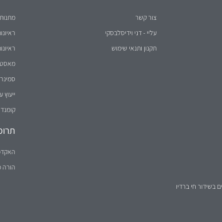
צור קשר
מתנות 
עליי - דני וידיסלבסקי
ראיונו
תקנון ותנאי שימוש
ראיונו
מאסטר 
סמינר 
ייעוץ ע
קומנדו
תרומ
האקדמ
הורה 
ם בשידור חי ברדיו