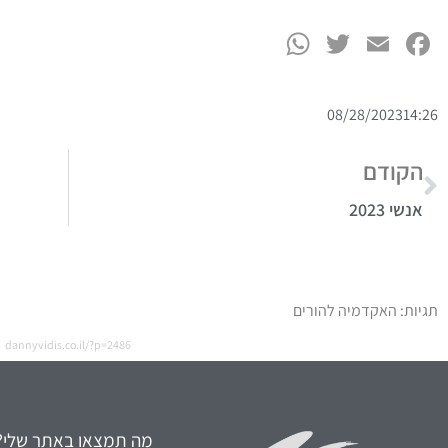
WhatsApp
Twitter
Facebook
Email
08/28/2023
14:26
הקודם
אנשי 2023
תגיות:
האקדמיה להורים
dannyvidis.co.il/?p=2486
מה תמצאו באתר שלי?