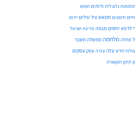
ח'ותים
חממות גלובלית
חופש
חמאס
טילים
חיים
טיל
יירוט
חיסונים
לרפא יחסים
מגפה
מדינת ישראל
מלחמה
ממשלה
משבר
מחלה
עזה
עסקים
ולמי חדש
עסק
עזרה
ן
תימן
תקשורת