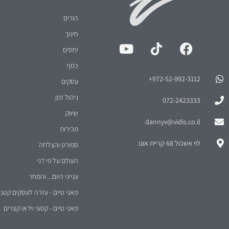
הורים
חינוך
יחסים
כסף
972-52-992-3112⁩+
עסקים
ניהול זמן
072-2423333
שיווק
dannyv@vidis.co.il
מכירות
לוי אשכול 68 קריית אונו
ספורט והצלחה
העולם על פי דני
ענייני היום... והמחר
מאני טיים - עזרה לעסקים קטני
מאני טיים - קטעי וידאו קצרים