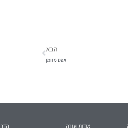
ט.ל.ח בכפוף ל
תקנון
הבא
אפס מזומן
אודות ועזרה
הדרכו