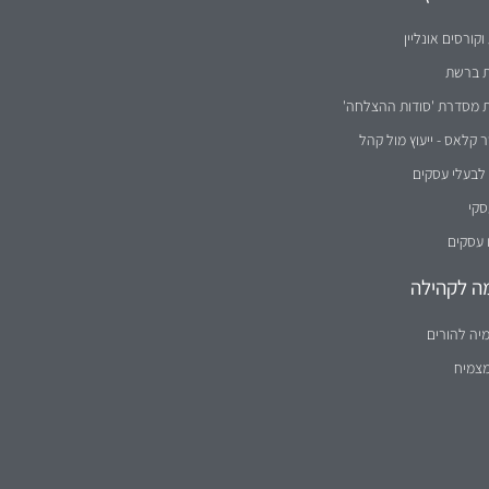
וקורסים אונליין
ת ברשת
ת מסדרת 'סודות ההצלחה'
קלאס - ייעוץ מול קהל
לבעלי עסקים
סקי
 עסקים
ה לקהילה
יה להורים
מצמיח