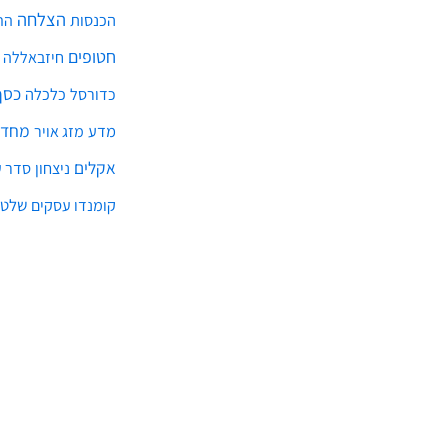
הצלחה
הכנסות
הת
חטופים
חיזבאללה
כסף
כלכלה
כדורסל
מחדל
מדע
מזג אויר
אקלים
ניצחון
סדר ע
שלטו
קומנדו עסקים