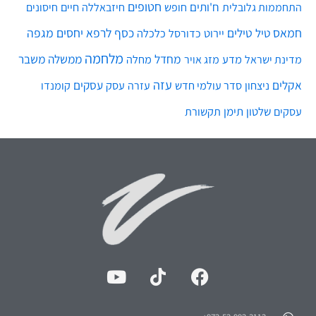
חטופים
ח'ותים
חיים
התחממות גלובלית
חופש
חיזבאללה
חיסונים
חמאס
טילים
כסף
לרפא יחסים
מגפה
טיל
יירוט
כלכלה
כדורסל
מלחמה
מחדל
ממשלה
משבר
מדע
מחלה
מדינת ישראל
מזג אויר
עזה
אקלים
עסקים
ניצחון
סדר עולמי חדש
עסק
עזרה
קומנדו
שלטון
תימן
עסקים
תקשורת