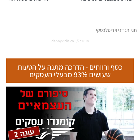
תגיות:
דני וידיסלבסקי
dannyvidis.co.il/?p=618
כסף ורווחים - הדרכה מתנה על הטעות
שעושים 93% מבעלי העסקים