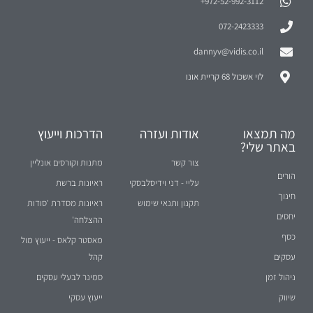
972-52-992-3112⁩+
072-2423333
dannyv@vidis.co.il
לוי אשכול 68 קריית אונו
מה תמצאו
אודות ועזרה
הדרכות וייעוץ
באתר שלי?
צור קשר
מתנות וקורסים אונליין
הורים
עליי - דני וידיסלבסקי
ראיונות ברשת
חינוך
תקנון ותנאי שימוש
ראיונות מסדרת 'סודות
יחסים
ההצלחה'
כסף
מאסטר קלאס - ייעוץ מול
עסקים
קהל
ניהול זמן
סמינר לבעלי עסקים
שיווק
ייעוץ עסקי