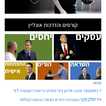
קורסים והדרכות אונליין
תגיות
דני
7 באוקטובר
איראן
ביבי נתניהו
אהבה
בריאות
דיקטטורה
וידיסלבסקי
הונאה
הצלחה
האקדמיה להורים
הכנסות