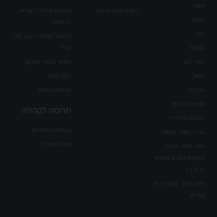
חינוך
תקנון ותנאי שימוש
ראיונות מסדרת 'סודות
יחסים
ההצלחה'
כסף
מאסטר קלאס - ייעוץ מול
עסקים
קהל
ניהול זמן
סמינר לבעלי עסקים
שיווק
ייעוץ עסקי
מכירות
קומנדו עסקים
ספורט והצלחה
תרומה לקהילה
העולם על פי דני
האקדמיה להורים
ענייני היום... והמחר
הורה מצמיח
מאני טיים - עזרה
לעסקים קטנים בשידור
חי ברדיו
מאני טיים - קטעי וידאו
קצרים