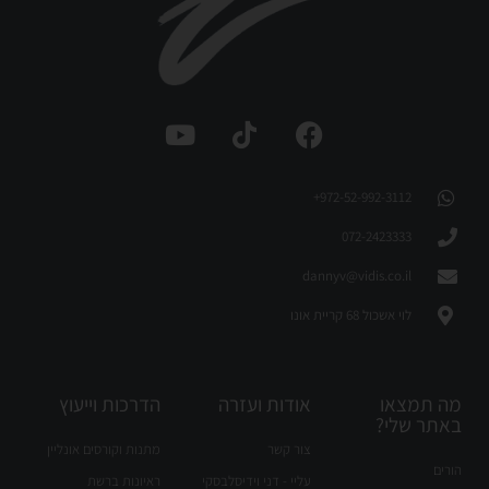
972-52-992-3112⁩+
072-2423333
dannyv@vidis.co.il
לוי אשכול 68 קריית אונו
מה תמצאו
אודות ועזרה
הדרכות וייעוץ
באתר שלי?
צור קשר
מתנות וקורסים אונליין
הורים
עליי - דני וידיסלבסקי
ראיונות ברשת