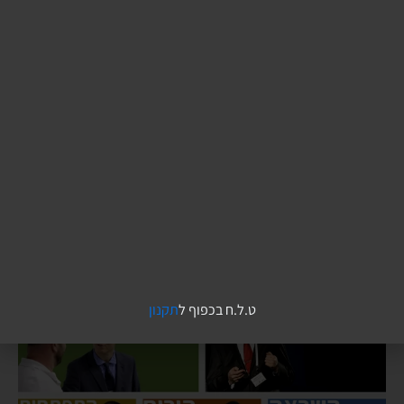
קורסים והדרכות אונליין
ט.ל.ח בכפוף ל
תקנון