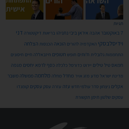
תגיות
דני
7 באוקטובר
איראן
ביבי נתניהו
אהבה
בריאות
דיקטטורה
וידיסלבסקי
הונאה
הצלחה
האקדמיה להורים
הכנסות
חטופים
ח'ותים
חיים
התחממות גלובלית
חופש
חיזבאללה
חיסונים
חמאס
טילים
כסף
לרפא יחסים
מגפה
טיל
יירוט
כלכלה
כדורסל
מלחמה
מחדל
ממשלה
משבר
מדע
מחלה
מדינת ישראל
מזג אויר
עזה
אקלים
עסקים
ניצחון
סדר עולמי חדש
עסק
עזרה
קומנדו
שלטון
תימן
עסקים
תקשורת