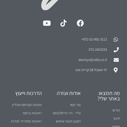
972-52-992-3112⁩+
072-2423333
dannyv@vidis.co.il
לוי אשכול 68 קריית אונו
מה תמצאו
אודות ועזרה
הדרכות וייעוץ
באתר שלי?
צור קשר
מתנות וקורסים אונליין
הורים
עליי - דני וידיסלבסקי
ראיונות ברשת
חינוך
תקנון ותנאי שימוש
ראיונות מסדרת 'סודות
יחסים