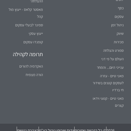
ההצלחה'
כסף
מאסטר קלאס - ייעוץ מול
עסקים
קהל
ניהול זמן
סמינר לבעלי עסקים
שיווק
ייעוץ עסקי
מכירות
קומנדו עסקים
ספורט והצלחה
תרומה לקהילה
העולם על פי דני
האקדמיה להורים
ענייני היום... והמחר
הורה מצמיח
מאני טיים - עזרה
לעסקים קטנים בשידור
חי ברדיו
מאני טיים - קטעי וידאו
קצרים
2026
© כל הזכויות שמורות
וידיס שירותי ניהול בע"מ
הצהרת נגישות