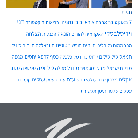
תגיות
דני
7 באוקטובר
איראן
ביבי נתניהו
אהבה
בריאות
דיקטטורה
וידיסלבסקי
הונאה
הצלחה
האקדמיה להורים
הכנסות
חטופים
ח'ותים
חיים
התחממות גלובלית
חופש
חיזבאללה
חיסונים
חמאס
טילים
כסף
לרפא יחסים
מגפה
טיל
יירוט
כלכלה
כדורסל
מלחמה
מחדל
ממשלה
משבר
מדע
מחלה
מדינת ישראל
מזג אויר
עזה
אקלים
עסקים
ניצחון
סדר עולמי חדש
עסק
עזרה
קומנדו
שלטון
תימן
עסקים
תקשורת