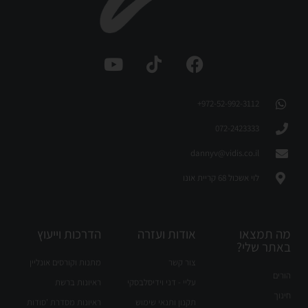
972-52-992-3112⁩+
072-2423333
dannyv@vidis.co.il
לוי אשכול 68 קריית אונו
מה תמצאו
אודות ועזרה
הדרכות וייעוץ
באתר שלי?
צור קשר
מתנות וקורסים אונליין
הורים
עליי - דני וידיסלבסקי
ראיונות ברשת
חינוך
תקנון ותנאי שימוש
ראיונות מסדרת 'סודות