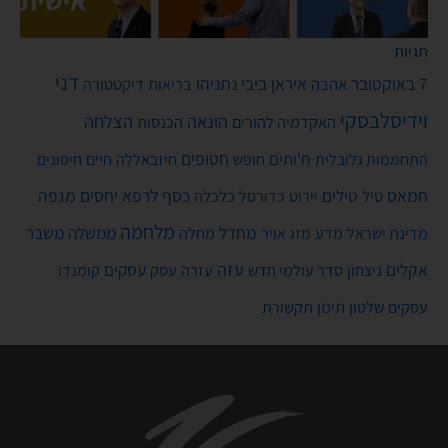
תגיות
דני
7 באוקטובר
איראן
ביבי נתניהו
אהבה
בריאות
דיקטטורה
וידיסלבסקי
הונאה
הצלחה
האקדמיה להורים
הכנסות
חטופים
ח'ותים
חיים
התחממות גלובלית
חופש
חיזבאללה
חיסונים
חמאס
טילים
כסף
לרפא יחסים
מגפה
טיל
יירוט
כלכלה
כדורסל
מלחמה
מחדל
ממשלה
משבר
מדע
מחלה
מדינת ישראל
מזג אויר
עזה
אקלים
עסקים
ניצחון
סדר עולמי חדש
עסק
עזרה
קומנדו
שלטון
תימן
עסקים
תקשורת