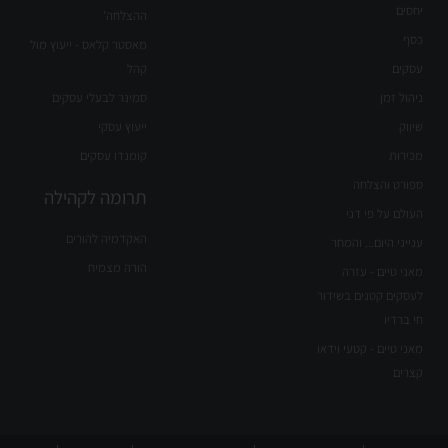
יחסים
ההצלחה'
כסף
מאסטר קלאס - ייעוץ מול
עסקים
קהל
ניהול זמן
סמינר לבעלי עסקים
שיווק
ייעוץ עסקי
מכירות
קומנדו עסקים
ספורט והצלחה
תרומה לקהילה
העולם על פי דני
האקדמיה להורים
ענייני היום... והמחר
הורה מצמיח
מאני טיים - עזרה
לעסקים קטנים בשידור
חי ברדיו
מאני טיים - קטעי וידאו
קצרים