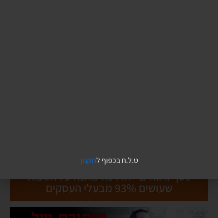
08/16/2023
7:48
הקודם
הבא
ממשבר למשבר
התחממות ג-לא-בא-לי
תגיות:
הצלחה
dannyvidis.co.il/?p=2340
ט.ל.ח בכפוף ל
תקנון
כסף ורווחים - הדרכה מתנה על הטעות
שעושים 93% מבעלי העסקים