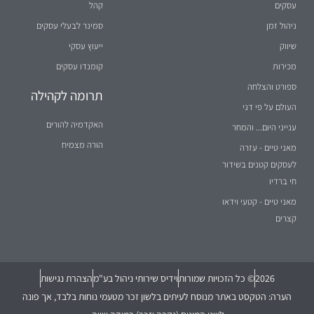
עסקים
קהל
ניהול זמן
סמינר לבעלי עסקים
שיווק
ייעוץ עסקי
מכירות
קומנדו עסקים
ספורט והצלחה
תרומה לקהילה
העולם על פי דני
האקדמיה להורים
ענייני היום... והמחר
הורה מצמיח
מאני טיים - עזרה
לעסקים קטנים בשידור
חי ברדיו
מאני טיים - קטעי וידאו
קצרים
2026
© כל הזכויות שמורות
וידיס שירותי ניהול בע"מ
הצהרת נגישות
הערה: הטקסט באתר מנוסח לעיתים בלשון זכר מטעמי נוחות בלבד, אך פונה