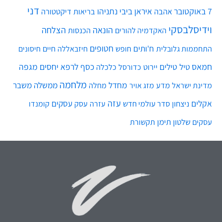
דני
7 באוקטובר
איראן
ביבי נתניהו
אהבה
בריאות
דיקטטורה
וידיסלבסקי
הונאה
הצלחה
האקדמיה להורים
הכנסות
חטופים
ח'ותים
חיים
התחממות גלובלית
חופש
חיזבאללה
חיסונים
חמאס
טילים
כסף
לרפא יחסים
מגפה
טיל
יירוט
כלכלה
כדורסל
מלחמה
מחדל
ממשלה
משבר
מדע
מחלה
מדינת ישראל
מזג אויר
עזה
אקלים
עסקים
ניצחון
סדר עולמי חדש
עסק
עזרה
קומנדו
שלטון
תימן
עסקים
תקשורת