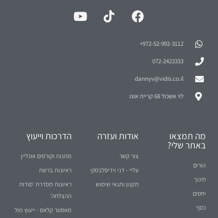
972-52-992-3112⁩+
072-2423333
dannyv@vidis.co.il
לוי אשכול 68 קריית אונו
מה תמצאו
אודות ועזרה
הדרכות וייעוץ
באתר שלי?
צור קשר
מתנות וקורסים אונליין
הורים
עליי - דני וידיסלבסקי
ראיונות ברשת
חינוך
תקנון ותנאי שימוש
ראיונות מסדרת 'סודות
יחסים
ההצלחה'
כסף
מאסטר קלאס - ייעוץ מול