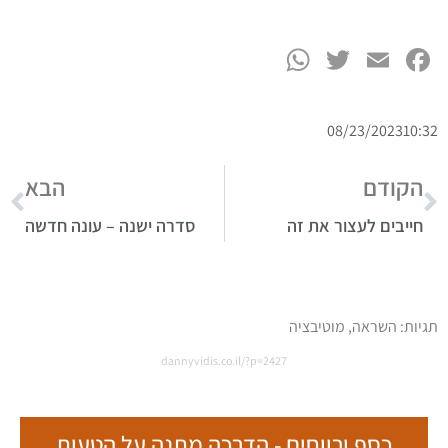
WhatsApp
Twitter
Facebook
Email
08/23/2023
10:32
הקודם
הבא
חייבים לעצור את זה
סדרה ישנה – עונה חדשה
תגיות:
השראה
,
מוטיבציה
dannyvidis.co.il/?p=2427
כסף ורווחים - הדרכה מתנה על הטעות