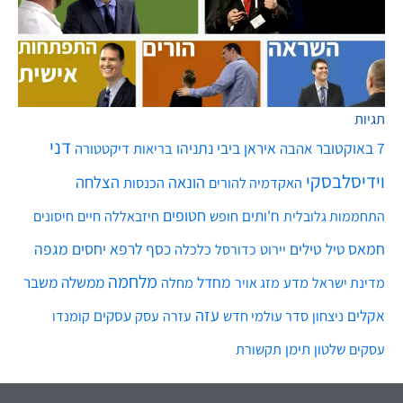
תגיות
דני
7 באוקטובר
איראן
ביבי נתניהו
אהבה
בריאות
דיקטטורה
וידיסלבסקי
הונאה
הצלחה
האקדמיה להורים
הכנסות
חטופים
ח'ותים
חיים
התחממות גלובלית
חופש
חיזבאללה
חיסונים
חמאס
טילים
כסף
לרפא יחסים
מגפה
טיל
יירוט
כלכלה
כדורסל
מלחמה
מחדל
ממשלה
משבר
מדע
מחלה
מדינת ישראל
מזג אויר
עזה
אקלים
עסקים
ניצחון
סדר עולמי חדש
עסק
עזרה
קומנדו
שלטון
תימן
עסקים
תקשורת