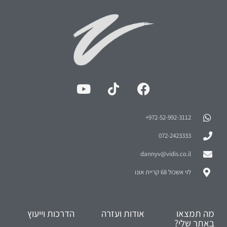
972-52-992-3112⁩+
072-2423333
dannyv@vidis.co.il
לוי אשכול 68 קריית אונו
מה תמצאו
אודות ועזרה
הדרכות וייעוץ
באתר שלי?