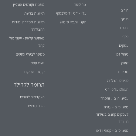
צור קשר
מתנות וקורסים אונליין
הורים
עליי - דני וידיסלבסקי
ראיונות ברשת
חינוך
תקנון ותנאי שימוש
ראיונות מסדרת 'סודות
יחסים
ההצלחה'
כסף
מאסטר קלאס - ייעוץ מול
עסקים
קהל
ניהול זמן
סמינר לבעלי עסקים
שיווק
ייעוץ עסקי
מכירות
קומנדו עסקים
ספורט והצלחה
תרומה לקהילה
העולם על פי דני
האקדמיה להורים
ענייני היום... והמחר
הורה מצמיח
מאני טיים - עזרה
לעסקים קטנים בשידור
חי ברדיו
מאני טיים - קטעי וידאו