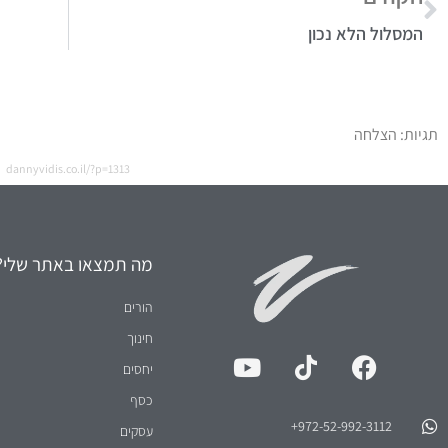
המסלול הלא נכון
תגיות:
הצלחה
dannyvidis.co.il/?p=1313
מה תמצאו באתר שלי?
הורים
חינוך
יחסים
כסף
972-52-992-3112⁩+
עסקים