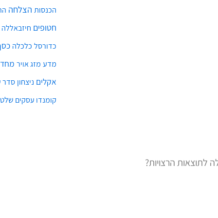
הצלחה
הכנסות
הת
חטופים
חיזבאללה
כסף
כלכלה
כדורסל
מחדל
מדע
מזג אויר
אקלים
ניצחון
סדר ע
שלטו
קומנדו עסקים
ה לתוצאות הרצויות?