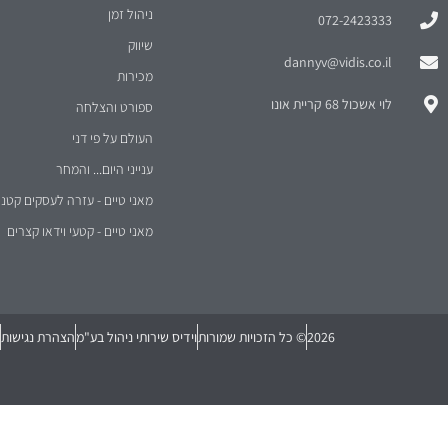
ניהול זמן
072-2423333
שיווק
dannyv@vidis.co.il
מכירות
לוי אשכול 68 קריית אונו
ספורט והצלחה
העולם על פי דני
ענייני היום... והמחר
מאני טיים - עזרה לעסקים קטני
מאני טיים - קטעי וידאו קצרים
2026
© כל הזכויות שמורות
וידיס שירותי ניהול בע"מ
הצהרת נגישות