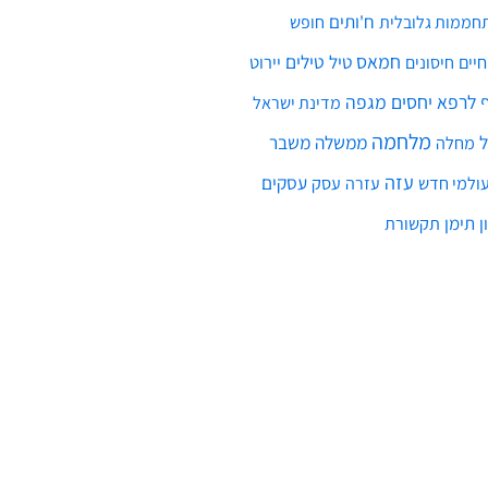
ח'ותים
חממות גלובלית
חופש
חמאס
טילים
חיים
טיל
יירוט
חיסונים
לרפא יחסים
מגפה
מדינת ישראל
מלחמה
ממשלה
משבר
מחלה
עזה
עסקים
ולמי חדש
עסק
עזרה
ן
תימן
תקשורת