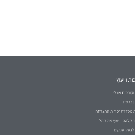
ת וייעוץ
וקורסים אונליין
ת ברשת
ת מסדרת 'סודות ההצלחה'
קלאס - ייעוץ מול קהל
לבעלי עסקים