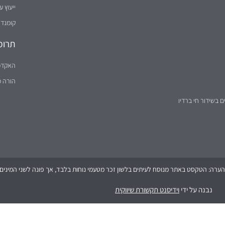
ייעוץ ע
קומנדו
תרומ
האקדמ
הורה 
ם בשידור חי ברדיו
הערה: הטקסט באתר מנוסח לעיתים בלשון זכר מטעמי נוחות בלבד, אך פונה לשני המינים (
נבנה על ידי
וידיסנט תקשורת שיווקית