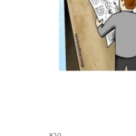
ט.ל.ח בכפוף ל
תקנון
הבא