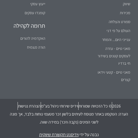
שיווק
ייעוץ עסקי
מכירות
קומנדו עסקים
ספורט והצלחה
תרומה לקהילה
העולם על פי דני
האקדמיה להורים
ענייני היום... והמחר
הורה מצמיח
מאני טיים - עזרה
לעסקים קטנים בשידור
חי ברדיו
מאני טיים - קטעי וידאו
קצרים
2026
© כל הזכויות שמורות
וידיס שירותי ניהול בע"מ
הצהרת נגישות
הערה: הטקסט באתר מנוסח לעיתים בלשון זכר מטעמי נוחות בלבד, אך פונה
לשני המינים (נקבה וזכר) במידה שווה.
נבנה על ידי
וידיסנט תקשורת שיווקית