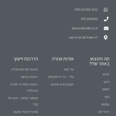
972-52-992-3112⁩+
072-2423333
dannyv@vidis.co.il
לוי אשכול 68 קריית אונו
מה תמצאו
אודות ועזרה
הדרכות וייעוץ
באתר שלי?
צור קשר
מתנות וקורסים אונליין
הורים
עליי - דני וידיסלבסקי
ראיונות ברשת
חינוך
תקנון ותנאי שימוש
ראיונות מסדרת 'סודות
יחסים
ההצלחה'
כסף
מאסטר קלאס - ייעוץ מול
עסקים
קהל
ניהול זמן
סמינר לבעלי עסקים