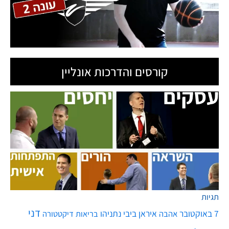
קורסים והדרכות אונליין
תגיות
דני
7 באוקטובר
איראן
ביבי נתניהו
אהבה
בריאות
דיקטטורה