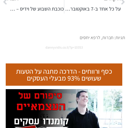
על כל אחד ב-7 באוקטובר צריכים למות 50 פלסטינים
כוכבת השבוע של וידיס – אורה ברמן
תגיות:
חברות
,
לרפא יחסים
dannyvidis.co.il/?p=10353
כסף ורווחים - הדרכה מתנה על הטעות
שעושים 93% מבעלי העסקים