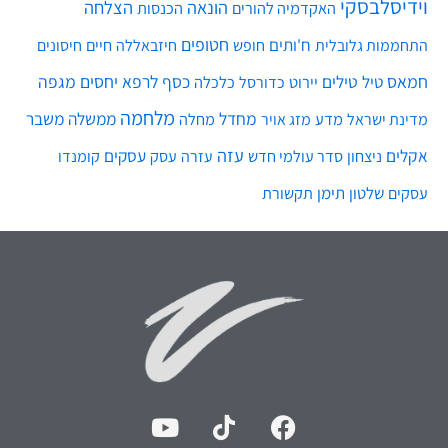
וידיסלבסקי
הונאה
הצלחה
האקדמיה להורים
הכנסות
חטופים
ח'ותים
חיים
התחממות גלובלית
חופש
חיזבאללה
חיסונים
חמאס
טילים
כסף
לרפא יחסים
מגפה
טיל
יירוט
כלכלה
כדורסל
מלחמה
מחדל
ממשלה
משבר
מדע
מחלה
מדינת ישראל
מזג אויר
עזה
אקלים
עסקים
ניצחון
סדר עולמי חדש
עסק
עזרה
קומנדו
שלטון
תימן
עסקים
תקשורת