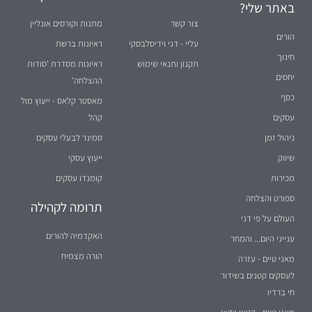
באתר שלי?
צור קשר
מתנות וקורסים אונליין
הורים
עליי - דני וידיסלבסקי
ראיונות ברשת
חינוך
תקנון ותנאי שימוש
ראיונות מסדרת 'סודות
יחסים
ההצלחה'
כסף
מאסטר קלאס - ייעוץ מול
עסקים
קהל
ניהול זמן
סמינר לבעלי עסקים
שיווק
ייעוץ עסקי
מכירות
קומנדו עסקים
ספורט והצלחה
תרומה לקהילה
העולם על פי דני
האקדמיה להורים
ענייני היום... והמחר
הורה מצמיח
מאני טיים - עזרה
לעסקים קטנים בשידור
חי ברדיו