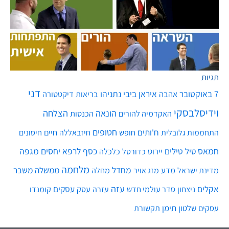
תגיות
דני
7 באוקטובר
איראן
ביבי נתניהו
אהבה
בריאות
דיקטטורה
וידיסלבסקי
הונאה
הצלחה
האקדמיה להורים
הכנסות
חטופים
ח'ותים
חיים
התחממות גלובלית
חופש
חיזבאללה
חיסונים
חמאס
טילים
כסף
לרפא יחסים
מגפה
טיל
יירוט
כלכלה
כדורסל
מלחמה
מחדל
ממשלה
משבר
מדע
מחלה
מדינת ישראל
מזג אויר
עזה
אקלים
עסקים
ניצחון
סדר עולמי חדש
עסק
עזרה
קומנדו
שלטון
תימן
עסקים
תקשורת