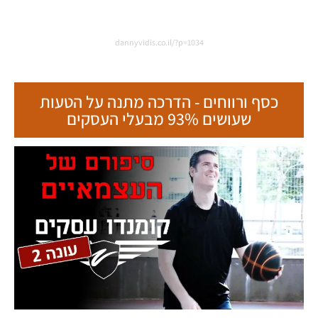
dannyvidis.co.il/?p=1034
כסף ורווחים - הדרכה מתנה על הטעות
שעושים 93% מבעלי העסקים
ט.ל.ח בכפוף ל
תקנון