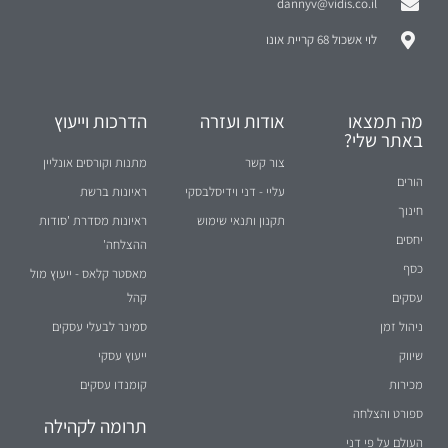
dannyv@vidis.co.il
לוי אשכול 68 קריית אונו
מה תמצאו
אודות ועזרה
הדרכות וייעוץ
באתר שלי?
צור קשר
מתנות וקורסים אונליין
הורים
עליי - דני וידיסלבסקי
ראיונות ברשת
חינוך
תקנון ותנאי שימוש
ראיונות מסדרת 'סודות
יחסים
ההצלחה'
כסף
מאסטר קלאס - ייעוץ מול
עסקים
קהל
ניהול זמן
סמינר לבעלי עסקים
שיווק
ייעוץ עסקי
מכירות
קומנדו עסקים
ספורט והצלחה
תרומה לקהילה
העולם על פי דני