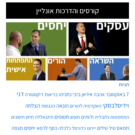
קורסים והדרכות אונליין
תגיות
דני
7 באוקטובר
איראן
ביבי נתניהו
אהבה
בריאות
דיקטטורה
וידיסלבסקי
הונאה
הצלחה
האקדמיה להורים
הכנסות
חטופים
ח'ותים
חיים
התחממות גלובלית
חופש
חיזבאללה
חיסונים
חמאס
טילים
כסף
לרפא יחסים
מגפה
טיל
יירוט
כלכלה
כדורסל