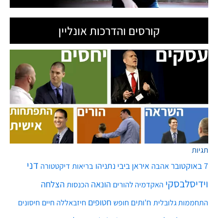
קורסים והדרכות אונליין
תגיות
דני
7 באוקטובר
איראן
ביבי נתניהו
אהבה
בריאות
דיקטטורה
וידיסלבסקי
הונאה
הצלחה
האקדמיה להורים
הכנסות
חטופים
ח'ותים
חיים
התחממות גלובלית
חופש
חיזבאללה
חיסונים