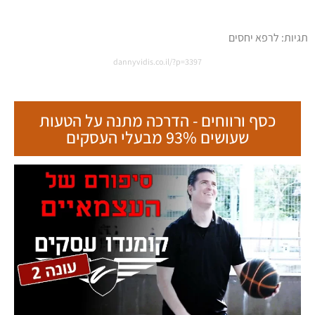
תגיות:
לרפא יחסים
dannyvidis.co.il/?p=3397
כסף ורווחים - הדרכה מתנה על הטעות
שעושים 93% מבעלי העסקים