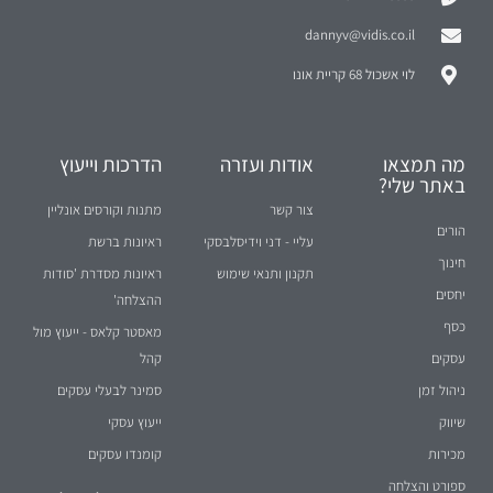
dannyv@vidis.co.il
לוי אשכול 68 קריית אונו
מה תמצאו
אודות ועזרה
הדרכות וייעוץ
באתר שלי?
צור קשר
מתנות וקורסים אונליין
הורים
עליי - דני וידיסלבסקי
ראיונות ברשת
חינוך
תקנון ותנאי שימוש
ראיונות מסדרת 'סודות
יחסים
ההצלחה'
כסף
מאסטר קלאס - ייעוץ מול
עסקים
קהל
ניהול זמן
סמינר לבעלי עסקים
שיווק
ייעוץ עסקי
מכירות
קומנדו עסקים
ספורט והצלחה