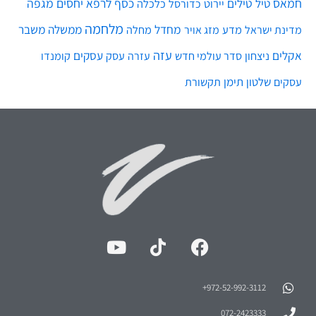
חמאס
טילים
כסף
לרפא יחסים
מגפה
טיל
יירוט
כלכלה
כדורסל
מלחמה
מחדל
ממשלה
משבר
מדע
מחלה
מדינת ישראל
מזג אויר
עזה
אקלים
עסקים
ניצחון
סדר עולמי חדש
עסק
עזרה
קומנדו
שלטון
תימן
עסקים
תקשורת
972-52-992-3112⁩+
072-2423333