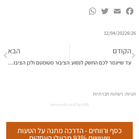
WhatsApp
Twitter
Facebook
Email
12/04/2022
6:26
הקודם
הבא
עד שייגמר לכם החשק לנסוע
הציבור מטומטם ולכן הציבור משלם
תגיות:
רשתות חברתיות
dannyvidis.co.il/?p=1180
כסף ורווחים - הדרכה מתנה על הטעות
שעושים 93% מבעלי העסקים