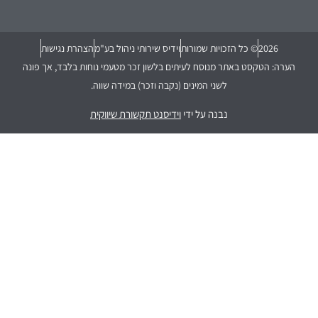
2026
© כל הזכויות שמורות
וידיס שירותי ניהול בע"מ
הצהרת נגישות
הערה: הטקסט באתר מנוסח לעיתים בלשון זכר מטעמי נוחות בלבד, אך פונה
לשני המינים (נקבה וזכר) במידה שווה.
נבנה על ידי
וידיסנט תקשורת שיווקית