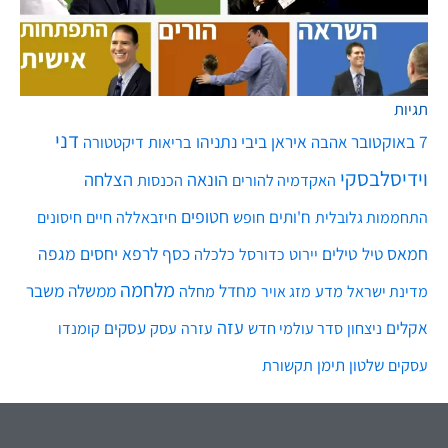
תגיות
דני
7 באוקטובר
איראן
ביבי נתניהו
אהבה
בריאות
דיקטטורה
וידיסלבסקי
הונאה
הצלחה
האקדמיה להורים
הכנסות
חטופים
ח'ותים
חיים
התחממות גלובלית
חופש
חיזבאללה
חיסונים
חמאס
טילים
כסף
לרפא יחסים
מגפה
טיל
יירוט
כלכלה
כדורסל
מלחמה
מחדל
ממשלה
משבר
מדע
מחלה
מדינת ישראל
מזג אויר
עזה
אקלים
עסקים
ניצחון
סדר עולמי חדש
עסק
עזרה
קומנדו
שלטון
תימן
עסקים
תקשורת