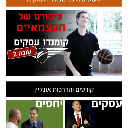
קורסים והדרכות אונליין
ט.ל.ח בכפוף ל
תקנון