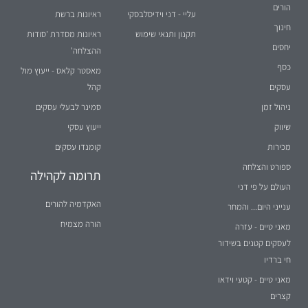
הורים
עליי - דני וידיסלבסקי
ראיונות ברשת
חינוך
תקנון ותנאי שימוש
ראיונות מסדרת 'סודות
יחסים
ההצלחה'
כסף
מאסטר קלאס - ייעוץ מול
עסקים
קהל
ניהול זמן
סמינר לבעלי עסקים
שיווק
ייעוץ עסקי
מכירות
קומנדו עסקים
ספורט והצלחה
תרומה לקהילה
העולם על פי דני
האקדמיה להורים
ענייני היום... והמחר
הורה מצמיח
מאני טיים - עזרה
לעסקים קטנים בשידור
חי ברדיו
מאני טיים - קטעי וידאו
קצרים