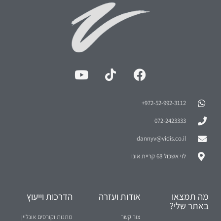
972-52-992-3112⁩+
072-2423333
dannyv@vidis.co.il
לוי אשכול 68 קריית אונו
מה תמצאו
אודות ועזרה
הדרכות וייעוץ
באתר שלי?
צור קשר
מתנות וקורסים אונליין