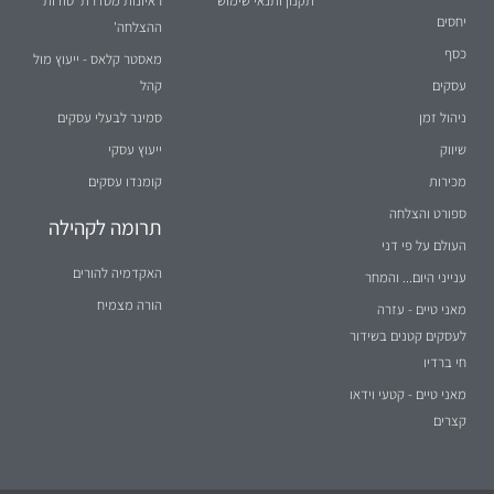
תקנון ותנאי שימוש
ראיונות מסדרת 'סודות
יחסים
ההצלחה'
כסף
מאסטר קלאס - ייעוץ מול
עסקים
קהל
ניהול זמן
סמינר לבעלי עסקים
שיווק
ייעוץ עסקי
מכירות
קומנדו עסקים
ספורט והצלחה
תרומה לקהילה
העולם על פי דני
האקדמיה להורים
ענייני היום... והמחר
הורה מצמיח
מאני טיים - עזרה
לעסקים קטנים בשידור
חי ברדיו
מאני טיים - קטעי וידאו
קצרים