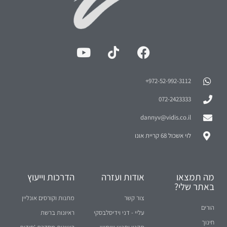
972-52-992-3112⁩+
072-2423333
dannyv@vidis.co.il
לוי אשכול 68 קריית אונו
מה תמצאו
אודות ועזרה
הדרכות וייעוץ
באתר שלי?
צור קשר
מתנות וקורסים אונליין
הורים
עליי - דני וידיסלבסקי
ראיונות ברשת
חינוך