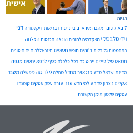
תגיות
דני
7 באוקטובר
איראן
ביבי נתניהו
אהבה
בריאות
דיקטטורה
וידיסלבסקי
הונאה
הצלחה
האקדמיה להורים
הכנסות
חטופים
ח'ותים
חיים
התחממות גלובלית
חופש
חיזבאללה
חיסונים
חמאס
טילים
כסף
לרפא יחסים
מגפה
טיל
יירוט
כלכלה
כדורסל
מלחמה
מחדל
ממשלה
משבר
מדע
מחלה
מדינת ישראל
מזג אויר
עזה
אקלים
עסקים
ניצחון
סדר עולמי חדש
עסק
עזרה
קומנדו
שלטון
תימן
עסקים
תקשורת