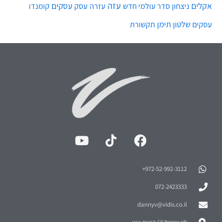
עזה
אקלים
עסקים
ניצחון
סדר עולמי חדש
עסק
עזרה
קומנדו
שלטון
תימן
עסקים
תקשורת
972-52-992-3112⁩+
072-2423333
dannyv@vidis.co.il