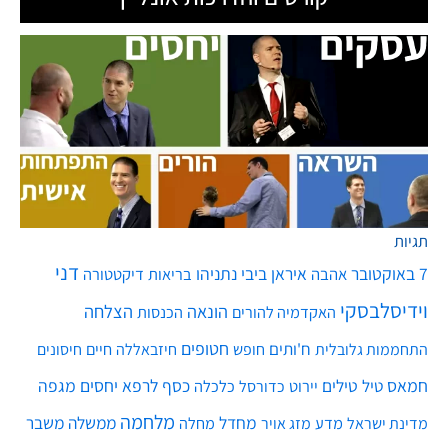
תגיות
דני
7 באוקטובר
איראן
ביבי נתניהו
אהבה
בריאות
דיקטטורה
וידיסלבסקי
הונאה
הצלחה
האקדמיה להורים
הכנסות
חטופים
ח'ותים
חיים
התחממות גלובלית
חופש
חיזבאללה
חיסונים
חמאס
טילים
כסף
לרפא יחסים
מגפה
טיל
יירוט
כלכלה
כדורסל
מלחמה
מחדל
ממשלה
משבר
מדע
מחלה
מדינת ישראל
מזג אויר