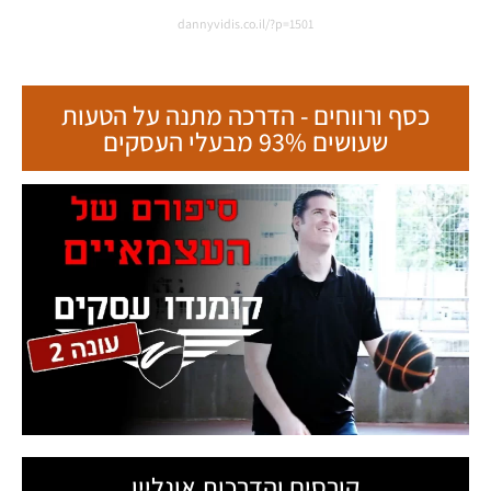
dannyvidis.co.il/?p=1501
כסף ורווחים - הדרכה מתנה על הטעות
שעושים 93% מבעלי העסקים
קורסים והדרכות אונליין