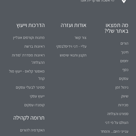
לוי אשכול 68 קריית אונו
מה תמצאו
אודות ועזרה
הדרכות וייעוץ
באתר שלי?
צור קשר
מתנות וקורסים אונליין
הורים
עליי - דני וידיסלבסקי
ראיונות ברשת
חינוך
תקנון ותנאי שימוש
ראיונות מסדרת 'סודות
יחסים
ההצלחה'
כסף
מאסטר קלאס - ייעוץ מול
עסקים
קהל
ניהול זמן
סמינר לבעלי עסקים
שיווק
ייעוץ עסקי
מכירות
קומנדו עסקים
ספורט והצלחה
תרומה לקהילה
העולם על פי דני
האקדמיה להורים
ענייני היום... והמחר