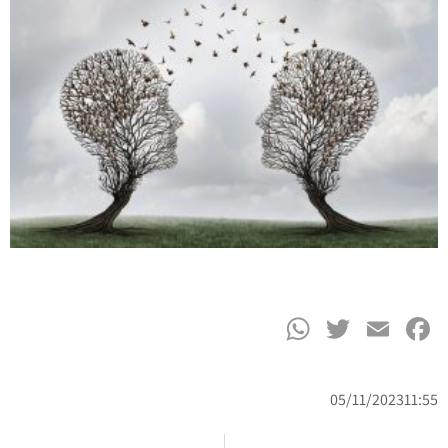
WhatsApp
Twitter
Facebook
Email
05/11/2023
11:55