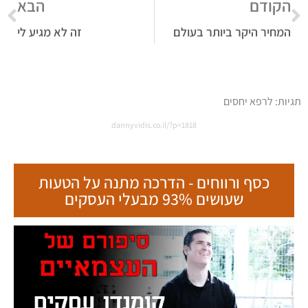
הקודם
הבא
המחיר היקר ביותר בעולם
זה לא מגיע לי
תגיות:
לרפא יחסים
dannyvidis.co.il/?p=1818
כסף ורווחים - הדרכה מתנה על הטעות
שעושים 93% מבעלי העסקים