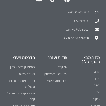
972-52-992-3112⁩+
072-2423333
dannyv@vidis.co.il
לוי אשכול 68 קריית אונו
מה תמצאו
אודות ועזרה
הדרכות וייעוץ
באתר שלי?
צור קשר
מתנות וקורסים אונליין
הורים
עליי - דני וידיסלבסקי
ראיונות ברשת
חינוך
תקנון ותנאי שימוש
ראיונות מסדרת 'סודות
יחסים
ההצלחה'
כסף
מאסטר קלאס - ייעוץ מול
עסקים
קהל
ניהול זמן
סמינר לבעלי עסקים