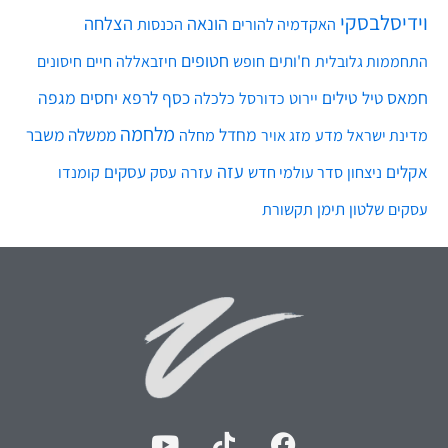
וידיסלבסקי
הונאה
הצלחה
האקדמיה להורים
הכנסות
חטופים
ח'ותים
חיים
התחממות גלובלית
חופש
חיזבאללה
חיסונים
חמאס
טילים
כסף
לרפא יחסים
מגפה
טיל
יירוט
כלכלה
כדורסל
מלחמה
מחדל
ממשלה
משבר
מדע
מחלה
מדינת ישראל
מזג אויר
עזה
אקלים
עסקים
ניצחון
סדר עולמי חדש
עסק
עזרה
קומנדו
שלטון
תימן
עסקים
תקשורת