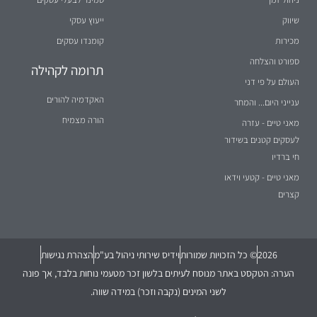
שיווק
ייעוץ עסקי
מכירות
קומנדו עסקים
ספורט והצלחה
תרומה לקהילה
העולם על פי דני
האקדמיה להורים
ענייני היום... והמחר
הורה מצמיח
מאני טיים - עזרה
לעסקים קטנים בשידור
חי ברדיו
מאני טיים - קטעי וידאו
קצרים
2026
© כל הזכויות שמורות
וידיס שירותי ניהול בע"מ
הצהרת נגישות
הערה: הטקסט באתר מנוסח לעיתים בלשון זכר מטעמי נוחות בלבד, אך פונה
לשני המינים (נקבה וזכר) במידה שווה.