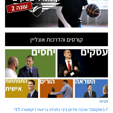
קורסים והדרכות אונליין
תגיות
דני
7 באוקטובר
איראן
ביבי נתניהו
אהבה
בריאות
דיקטטורה