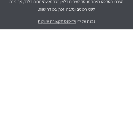
הערה: הטקסט באתר מנוסח לעיתים בלשון זכר מטעמי נוחות בלבד, אך פונה
לשני המינים (נקבה וזכר) במידה שווה.
נבנה על ידי
וידיסנט תקשורת שיווקית