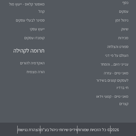
כסף
מאסטר קלאס - ייעוץ מול
עסקים
קהל
ניהול זמן
סמינר לבעלי עסקים
שיווק
ייעוץ עסקי
מכירות
קומנדו עסקים
ספורט והצלחה
תרומה לקהילה
העולם על פי דני
האקדמיה להורים
ענייני היום... והמחר
הורה מצמיח
מאני טיים - עזרה
לעסקים קטנים בשידור
חי ברדיו
מאני טיים - קטעי וידאו
קצרים
2026
© כל הזכויות שמורות
וידיס שירותי ניהול בע"מ
הצהרת נגישות