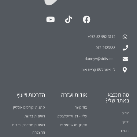
972-52-992-3112⁩+
072-2423333
dannyv@vidis.co.il
לוי אשכול 68 קריית אונו
מה תמצאו
אודות ועזרה
הדרכות וייעוץ
באתר שלי?
צור קשר
מתנות וקורסים אונליין
הורים
עליי - דני וידיסלבסקי
ראיונות ברשת
חינוך
תקנון ותנאי שימוש
ראיונות מסדרת 'סודות
יחסים
ההצלחה'