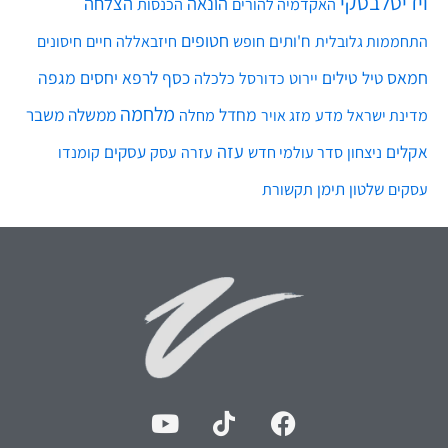
וידיסלבסקי
הונאה
הצלחה
האקדמיה להורים
הכנסות
חטופים
ח'ותים
חיים
התחממות גלובלית
חופש
חיזבאללה
חיסונים
חמאס
טילים
כסף
לרפא יחסים
מגפה
טיל
יירוט
כלכלה
כדורסל
מלחמה
מחדל
ממשלה
משבר
מדע
מחלה
מדינת ישראל
מזג אויר
עזה
אקלים
עסקים
ניצחון
סדר עולמי חדש
עסק
עזרה
קומנדו
שלטון
תימן
עסקים
תקשורת