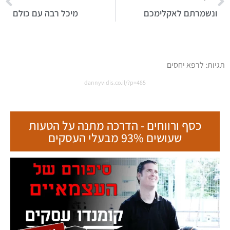
ונשמרתם לאקלימכם
מיכל רבה עם כולם
תגיות:
לרפא יחסים
dannyvidis.co.il/?p=485
כסף ורווחים - הדרכה מתנה על הטעות
שעושים 93% מבעלי העסקים