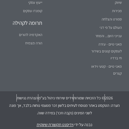
שיווק
ייעוץ עסקי
מכירות
קומנדו עסקים
ספורט והצלחה
תרומה לקהילה
העולם על פי דני
האקדמיה להורים
ענייני היום... והמחר
הורה מצמיח
מאני טיים - עזרה
לעסקים קטנים בשידור
חי ברדיו
מאני טיים - קטעי וידאו
קצרים
2026
© כל הזכויות שמורות
וידיס שירותי ניהול בע"מ
הצהרת נגישות
הערה: הטקסט באתר מנוסח לעיתים בלשון זכר מטעמי נוחות בלבד, אך פונה
לשני המינים (נקבה וזכר) במידה שווה.
נבנה על ידי
וידיסנט תקשורת שיווקית