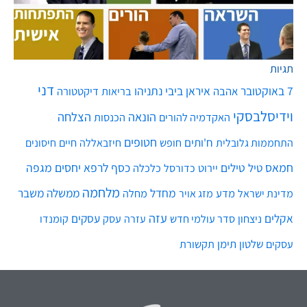
תגיות
דני
7 באוקטובר
איראן
ביבי נתניהו
אהבה
בריאות
דיקטטורה
וידיסלבסקי
הונאה
הצלחה
האקדמיה להורים
הכנסות
חטופים
ח'ותים
חיים
התחממות גלובלית
חופש
חיזבאללה
חיסונים
חמאס
טילים
כסף
לרפא יחסים
מגפה
טיל
יירוט
כלכלה
כדורסל
מלחמה
מחדל
ממשלה
משבר
מדע
מחלה
מדינת ישראל
מזג אויר
עזה
אקלים
עסקים
ניצחון
סדר עולמי חדש
עסק
עזרה
קומנדו
שלטון
תימן
עסקים
תקשורת