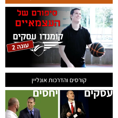
ט.ל.ח בכפוף ל
תקנון
קורסים והדרכות אונליין