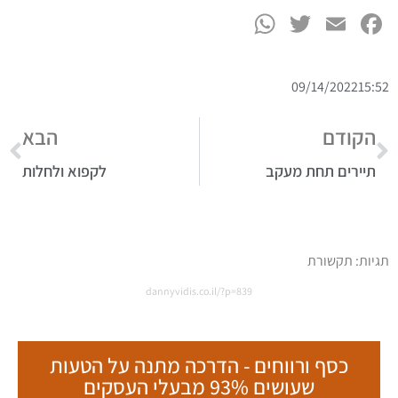
WhatsApp
Twitter
Facebook
Email
09/14/2022
15:52
הקודם
הבא
תיירים תחת מעקב
לקפוא ולחלות
תגיות:
תקשורת
dannyvidis.co.il/?p=839
כסף ורווחים - הדרכה מתנה על הטעות
שעושים 93% מבעלי העסקים