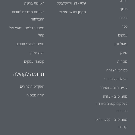
הורים
עליי - דני וידיסלבסקי
ראיונות ברשת
חינוך
תקנון ותנאי שימוש
ראיונות מסדרת 'סודות
יחסים
ההצלחה'
כסף
מאסטר קלאס - ייעוץ מול
עסקים
קהל
ניהול זמן
סמינר לבעלי עסקים
שיווק
ייעוץ עסקי
מכירות
קומנדו עסקים
ספורט והצלחה
תרומה לקהילה
העולם על פי דני
האקדמיה להורים
ענייני היום... והמחר
הורה מצמיח
מאני טיים - עזרה
לעסקים קטנים בשידור
חי ברדיו
מאני טיים - קטעי וידאו
קצרים