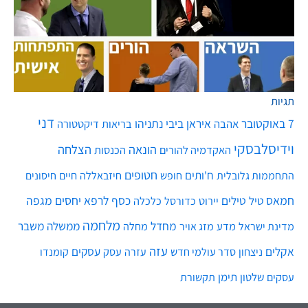
תגיות
דני
7 באוקטובר
איראן
ביבי נתניהו
אהבה
בריאות
דיקטטורה
וידיסלבסקי
הונאה
הצלחה
האקדמיה להורים
הכנסות
חטופים
ח'ותים
חיים
התחממות גלובלית
חופש
חיזבאללה
חיסונים
חמאס
טילים
כסף
לרפא יחסים
מגפה
טיל
יירוט
כלכלה
כדורסל
מלחמה
מחדל
ממשלה
משבר
מדע
מחלה
מדינת ישראל
מזג אויר
עזה
אקלים
עסקים
ניצחון
סדר עולמי חדש
עסק
עזרה
קומנדו
שלטון
תימן
עסקים
תקשורת