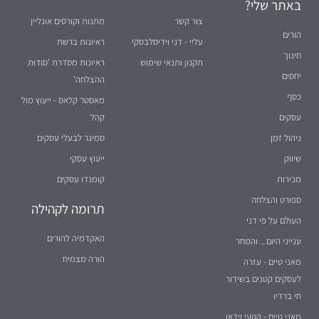
באתר שלי?
צור קשר
מתנות וקורסים אונליין
הורים
עליי - דני וידיסלבסקי
ראיונות ברשת
חינוך
תקנון ותנאי שימוש
ראיונות מסדרת 'סודות
יחסים
ההצלחה'
כסף
מאסטר קלאס - ייעוץ מול
עסקים
קהל
ניהול זמן
סמינר לבעלי עסקים
שיווק
ייעוץ עסקי
מכירות
קומנדו עסקים
ספורט והצלחה
תרומה לקהילה
העולם על פי דני
האקדמיה להורים
ענייני היום... והמחר
הורה מצמיח
מאני טיים - עזרה
לעסקים קטנים בשידור
חי ברדיו
מאני טיים - קטעי וידאו