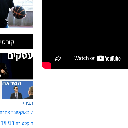
קורסים
תגיות
7 באוקטובר
אהבה
דני ויד
דיקטטורה