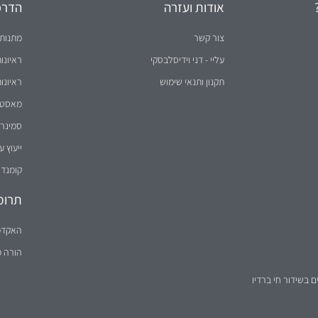
אודות ועזרה
הדרכו
צור קשר
מתנות 
עליי - דני וידיסלבסקי
ראיונו
תקנון ותנאי שימוש
ראיונו
מאסטר 
סמינר 
ייעוץ ע
קומנדו
תרומ
האקדמ
הורה 
ם בשידור חי ברדיו