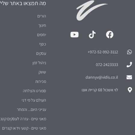
מה תמצאו באתר שלי?
הורים
חינוך
יחסים
כסף
972-52-992-3112⁩+
עסקים
ניהול זמן
072-2423333
שיווק
dannyv@vidis.co.il
מכירות
לוי אשכול 68 קריית אונו
ספורט והצלחה
העולם על פי דני
ענייני היום... והמחר
מאני טיים - עזרה לעסקים קטני
מאני טיים - קטעי וידאו קצרים