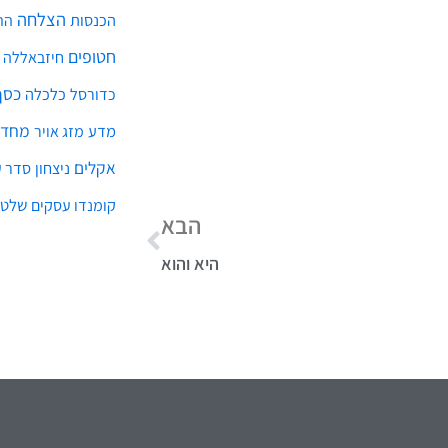
הצלחה
הכנסות
הת
חטופים
חיזבאללה
כסף
כלכלה
כדורסל
מחדל
מדע
מזג אויר
אקלים
ניצחון
סדר ע
שלטו
קומנדו עסקים
הבא
היא והוא