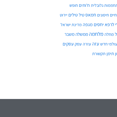
ח'ותים
חממות גלובלית
חופש
חמאס
טילים
חיים
טיל
יירוט
חיסונים
לרפא יחסים
מגפה
מדינת ישראל
מלחמה
ממשלה
משבר
מחלה
עזה
עסקים
ולמי חדש
עסק
עזרה
ן
תימן
תקשורת