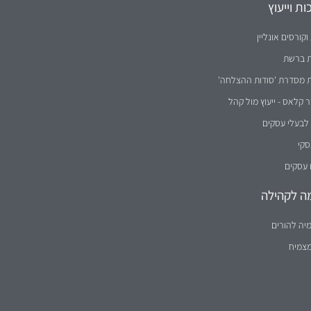
ת וייעוץ
וקורסים אונליין
ת ברשת
ת מסדרת 'סודות ההצלחה'
קלאס - ייעוץ מול קהל
לבעלי עסקים
סקי
 עסקים
ה לקהילה
יה להורים
מצמיח