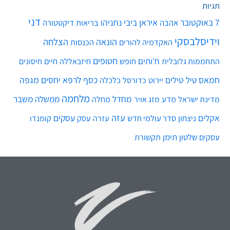
תגיות
דני
7 באוקטובר
איראן
ביבי נתניהו
אהבה
בריאות
דיקטטורה
וידיסלבסקי
הונאה
הצלחה
האקדמיה להורים
הכנסות
חטופים
ח'ותים
חיים
התחממות גלובלית
חופש
חיזבאללה
חיסונים
חמאס
טילים
כסף
לרפא יחסים
מגפה
טיל
יירוט
כלכלה
כדורסל
מלחמה
מחדל
ממשלה
משבר
מדע
מחלה
מדינת ישראל
מזג אויר
עזה
אקלים
עסקים
ניצחון
סדר עולמי חדש
עסק
עזרה
קומנדו
שלטון
תימן
עסקים
תקשורת