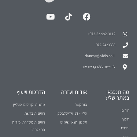
972-52-992-3112⁩+
072-2423333
dannyv@vidis.co.il
לוי אשכול 68 קריית אונו
מה תמצאו
אודות ועזרה
הדרכות וייעוץ
באתר שלי?
צור קשר
מתנות וקורסים אונליין
הורים
עליי - דני וידיסלבסקי
ראיונות ברשת
חינוך
תקנון ותנאי שימוש
ראיונות מסדרת 'סודות
יחסים
ההצלחה'
כסף