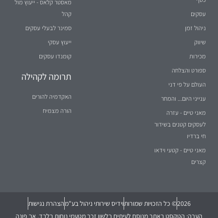
מאסטר קלאס - ייעוץ מול
עסקים
קהל
ניהול זמן
סמינר לבעלי עסקים
שיווק
ייעוץ עסקי
מכירות
קומנדו עסקים
ספורט והצלחה
תרומה לקהילה
העולם על פי דני
האקדמיה להורים
ענייני היום... והמחר
הורה מצמיח
מאני טיים - עזרה
לעסקים קטנים בשידור
חי ברדיו
מאני טיים - קטעי וידאו
קצרים
2026
© כל הזכויות שמורות
וידיס שירותי ניהול בע"מ
הצהרת נגישות
הערה: הטקסט באתר מנוסח לעיתים בלשון זכר מטעמי נוחות בלבד, אך פונה