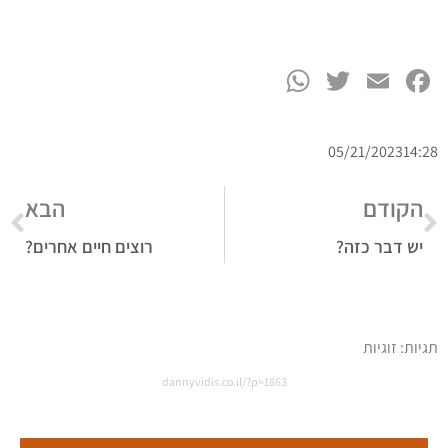
WhatsApp
Twitter
Facebook
Email
05/21/2023
14:28
הקודם
הבא
יש דבר כזה?
רוצים חיים אחרים?
תגיות:
זוגיות
dannyvidis.co.il/?p=1863