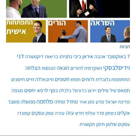
תגיות
דני
7 באוקטובר
איראן
ביבי נתניהו
אהבה
בריאות
דיקטטורה
וידיסלבסקי
הונאה
הצלחה
האקדמיה להורים
הכנסות
חטופים
ח'ותים
חיים
התחממות גלובלית
חופש
חיזבאללה
חיסונים
חמאס
טילים
כסף
לרפא יחסים
מגפה
טיל
יירוט
כלכלה
כדורסל
מלחמה
מחדל
ממשלה
משבר
מדע
מחלה
מדינת ישראל
מזג אויר
עזה
אקלים
עסקים
ניצחון
סדר עולמי חדש
עסק
עזרה
קומנדו
שלטון
תימן
עסקים
תקשורת