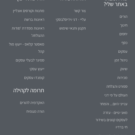
באתר שלי?
צור קשר
מתנות וקורסים אונליין
הורים
עליי - דני וידיסלבסקי
ראיונות ברשת
חינוך
תקנון ותנאי שימוש
ראיונות מסדרת 'סודות
יחסים
ההצלחה'
כסף
מאסטר קלאס - ייעוץ מול
עסקים
קהל
ניהול זמן
סמינר לבעלי עסקים
שיווק
ייעוץ עסקי
מכירות
קומנדו עסקים
ספורט והצלחה
תרומה לקהילה
העולם על פי דני
האקדמיה להורים
ענייני היום... והמחר
הורה מצמיח
מאני טיים - עזרה
לעסקים קטנים בשידור
חי ברדיו