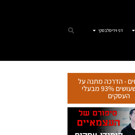
הטעות שעושים 93% מבעלי
העסקים
ebook
Email
witter
tsApp
 והדרכות אונליין