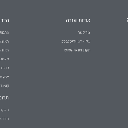
קומנדו
תרומ
האקדמ
הורה 
ם בשידור חי ברדיו
הערה: הטקסט באתר מנוסח לעיתים בלשון זכר מטעמי נוחות בלבד, אך פונה לשני המינים (
נבנה על ידי
וידיסנט תקשורת שיווקית