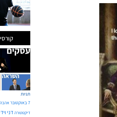
תגיות
7 באוקטובר
אהבה
דני ויד
דיקטטורה
הצלחה
הכנסות
הת
חטופים
חיזבאללה
כסף
כלכלה
כדורסל
מחדל
מדע
מזג אויר
אקלים
ניצחון
סדר ע
שלטו
קומנדו עסקים
הבא
הטיפ היומי