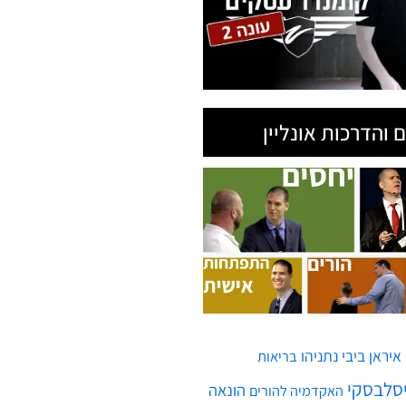
איראן
ביבי נתניהו
בריאות
יסלבסקי
הונאה
האקדמיה להורים
ח'ותים
חממות גלובלית
חופש
חמאס
טילים
חיים
טיל
יירוט
חיסונים
לרפא יחסים
מגפה
מדינת ישראל
מלחמה
ממשלה
משבר
מחלה
עזה
עסקים
ולמי חדש
עסק
עזרה
ן
תימן
תקשורת