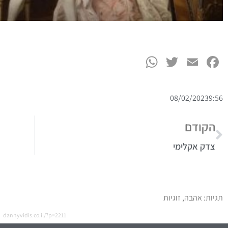
תגיות:
אהבה
,
זוגיות
dannyvidis.co.il/?p=2211
מה תמצאו באתר שלי?
הורים
חינוך
יחסים
כסף
972-52-992-3112⁩+
עסקים
ניהול זמן
072-2423333