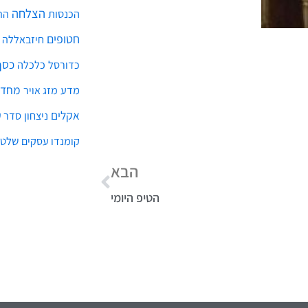
אודות ועזרה
הדרכו
צור קשר
מתנות 
עליי - דני וידיסלבסקי
ראיונו
תקנון ותנאי שימוש
ראיונו
מאסטר 
סמינר 
ייעוץ ע