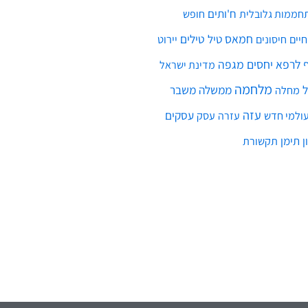
ת וייעוץ
וקורסים אונליין
ת ברשת
ת מסדרת 'סודות ההצלחה'
קלאס - ייעוץ מול קהל
לבעלי עסקים
סקי