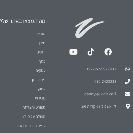
שיווק
dannyv@vidis.co.il
מכירות
לוי אשכול 68 קריית אונו
ספורט והצלחה
העולם על פי דני
ענייני היום... והמחר
מאני טיים - עזרה לעסקים קטני
מאני טיים - קטעי וידאו קצרים
2026
© כל הזכויות שמורות
וידיס שירותי ניהול בע"מ
הצהרת נגישות