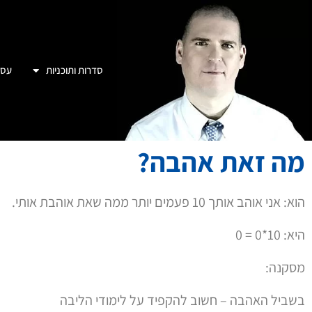
היא: 10*0 = 0
מסקנה:
בשביל האהבה – חשוב להקפיד על לימודי הליבה