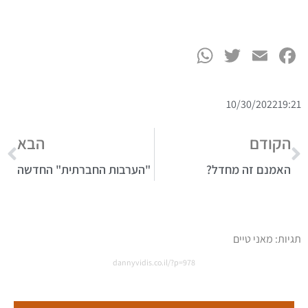
WhatsApp
Twitter
Facebook
Email
10/30/2022
19:21
הקודם
הבא
האמנם זה מחדל?
"הערבות החברתית" החדשה
תגיות:
מאני טיים
dannyvidis.co.il/?p=978