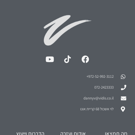
972-52-992-3112⁩+
072-2423333
dannyv@vidis.co.il
לוי אשכול 68 קריית אונו
מה תמצאו
אודות ועזרה
הדרכות וייעוץ