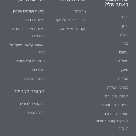
באתר שלי?
צור קשר
מתנות וקורסים אונליין
הורים
עליי - דני וידיסלבסקי
ראיונות ברשת
חינוך
תקנון ותנאי שימוש
ראיונות מסדרת 'סודות
יחסים
ההצלחה'
כסף
מאסטר קלאס - ייעוץ מול
עסקים
קהל
ניהול זמן
סמינר לבעלי עסקים
שיווק
ייעוץ עסקי
מכירות
קומנדו עסקים
ספורט והצלחה
תרומה לקהילה
העולם על פי דני
האקדמיה להורים
ענייני היום... והמחר
הורה מצמיח
מאני טיים - עזרה
לעסקים קטנים בשידור
חי ברדיו