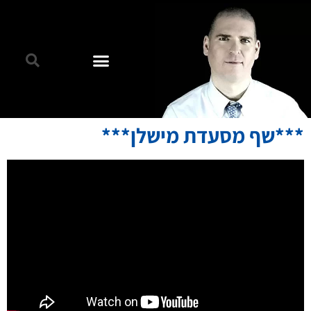
***שף מסעדת מישלן***