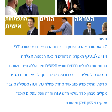
תגיות
דני
7 באוקטובר
איראן
ביבי נתניהו
אהבה
בריאות
דיקטטורה
וידיסלבסקי
הונאה
הצלחה
האקדמיה להורים
הכנסות
חטופים
ח'ותים
חיים
התחממות גלובלית
חופש
חיזבאללה
חיסונים
חמאס
טילים
כסף
לרפא יחסים
מגפה
טיל
יירוט
כלכלה
כדורסל
מלחמה
מחדל
ממשלה
משבר
מדע
מחלה
מדינת ישראל
מזג אויר
עזה
אקלים
עסקים
ניצחון
סדר עולמי חדש
עסק
עזרה
קומנדו
שלטון
תימן
עסקים
תקשורת