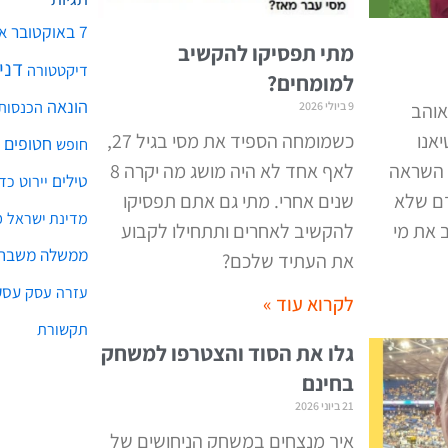
7 באוקטובר
א
מתי תפסיקו להקשיב
דני
דיקטטורה
למומחים?
הונאה
הכנסות
אוהב
9 ביולי 2026
יאנו
כשמומחה הספיד את מסי בגיל 27,
חטופים
חופש
 השראה
לאף אחד לא היה מושג מה יקרה 8
טילים
יירוט
כד
דם שלא
שנים אחרי. מתי גם אתם תפסיקו
מ
מדינת ישראל
 את מי
להקשיב לאחרים ותתחילו לקבוע
ממשלה
משבר 
את העתיד שלכם
?
עסק
עסק
עזרה
לקרוא עוד »
תקשורת
גלו את הסוד והצטרפו למשחק
בחינם
21 ביוני 2026
איך מנצחים במשחק הניחושים של