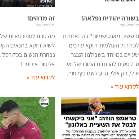
בשורה יהודית נפלאה!
זה מדהים!
22 ביולי 2026
21 ביולי 2026
חוששים מאנטישמיות? בהתאחדות
מה גורם לספורטאיות שלנ
לכדורגל העולמית דווקא עורכים
לשיא דווקא בתנאים הקשי
שינויים במיוחד בשבילנו! הצצה
נבחרת הנשים בכדורסל 
סרקסטית להרחבת המונדיאל ואיך
אליפות אירופה
!
אולי, רק אולי, נגיע לשם סוף סוף
.
לקרוא עוד »
לקרוא עוד »