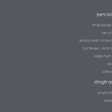
ת וייעוץ
וקורסים אונליין
ת ברשת
ת מסדרת 'סודות ההצלחה'
קלאס - ייעוץ מול קהל
לבעלי עסקים
סקי
 עסקים
ה לקהילה
יה להורים
מצמיח