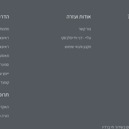
אודות ועזרה
הדרכו
צור קשר
מתנות 
עליי - דני וידיסלבסקי
ראיונו
תקנון ותנאי שימוש
ראיונו
מאסטר 
סמינר 
ייעוץ ע
קומנדו
תרומ
האקדמ
הורה 
ם בשידור חי ברדיו