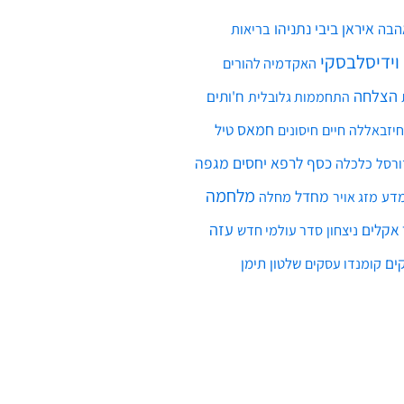
איראן
ביבי נתניהו
הבה
בריאות
 וידיסלבסקי
האקדמיה להורים
הצלחה
ח'ותים
התחממות גלובלית
חמאס
חיים
טיל
חיזבאללה
חיסונים
כסף
לרפא יחסים
מגפה
כלכלה
ורסל
מלחמה
מחדל
דע
מחלה
מזג אויר
עזה
אקלים
ניצחון
סדר עולמי חדש
ים
שלטון
תימן
קומנדו עסקים