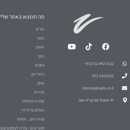
מה תמצאו באתר שלי?
הורים
חינוך
יחסים
כסף
972-52-992-3112⁩+
עסקים
ניהול זמן
072-2423333
שיווק
dannyv@vidis.co.il
מכירות
לוי אשכול 68 קריית אונו
ספורט והצלחה
העולם על פי דני
ענייני היום... והמחר
מאני טיים - עזרה לעסקים קטני