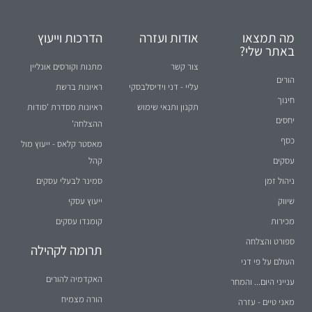
מה תמצאו
אודות ועזרה
הדרכות וייעוץ
באתר שלי?
צור קשר
מתנות וקורסים אונליין
הורים
עליי - דני וידיסלבסקי
ראיונות ברשת
חינוך
תקנון ותנאי שימוש
ראיונות מסדרת 'סודות
יחסים
ההצלחה'
כסף
מאסטר קלאס - ייעוץ מול
עסקים
קהל
ניהול זמן
סמינר לבעלי עסקים
שיווק
ייעוץ עסקי
מכירות
קומנדו עסקים
ספורט והצלחה
תרומה לקהילה
העולם על פי דני
האקדמיה להורים
ענייני היום... והמחר
הורה מצמיח
מאני טיים - עזרה