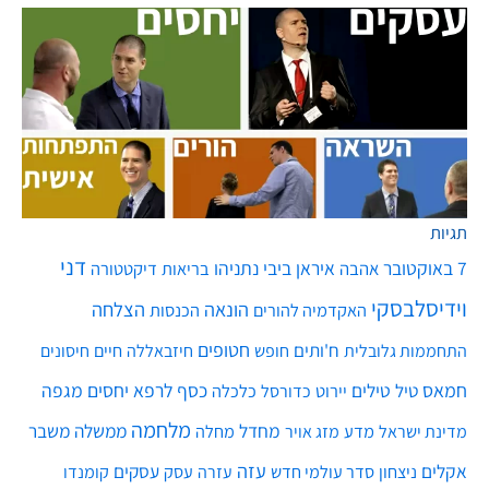
תגיות
דני
7 באוקטובר
איראן
ביבי נתניהו
אהבה
בריאות
דיקטטורה
וידיסלבסקי
הונאה
הצלחה
האקדמיה להורים
הכנסות
חטופים
ח'ותים
חיים
התחממות גלובלית
חופש
חיזבאללה
חיסונים
חמאס
טילים
כסף
לרפא יחסים
מגפה
טיל
יירוט
כלכלה
כדורסל
מלחמה
מחדל
ממשלה
משבר
מדע
מחלה
מדינת ישראל
מזג אויר
עזה
אקלים
עסקים
ניצחון
סדר עולמי חדש
עסק
עזרה
קומנדו