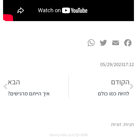
WhatsApp
Twitter
Facebook
Email
05/29/2023
17:12
הקודם
הבא
להיות כמו כולם
איך הייתם מרגישים?
תגיות:
זוגיות
dannyvidis.co.il/?p=1896