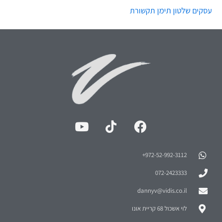
שלטון
תימן
עסקים
תקשורת
972-52-992-3112⁩+
072-2423333
dannyv@vidis.co.il
לוי אשכול 68 קריית אונו