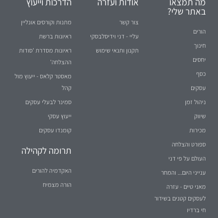
מה תמצאו
אודות ועזרה
הדרכות וייעוץ
באתר שלי?
צור קשר
מתנות וקורסים אונליין
הורים
עליי - דני וידיסלבסקי
ראיונות ברשת
חינוך
תקנון ותנאי שימוש
ראיונות מסדרת 'סודות
יחסים
ההצלחה'
כסף
מאסטר קלאס - ייעוץ מול
עסקים
קהל
ניהול זמן
סמינר לבעלי עסקים
שיווק
ייעוץ עסקי
מכירות
קומנדו עסקים
ספורט והצלחה
תרומה לקהילה
העולם על פי דני
האקדמיה להורים
ענייני היום... והמחר
הורה מצמיח
מאני טיים - עזרה
לעסקים קטנים בשידור
חי ברדיו