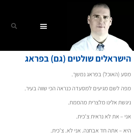
הישראלים שולטים (גם) בפראג
מסע (האוכל) בפראג נמשך.
מפה לשם מגיעים למסעדה כנראה הכי שווה בעיר.
ניגשת אלינו מלצרית מהממת.
אני – את לא נראית צ'כית.
היא – אתה חד אבחנה. אני לא. צ'כית.