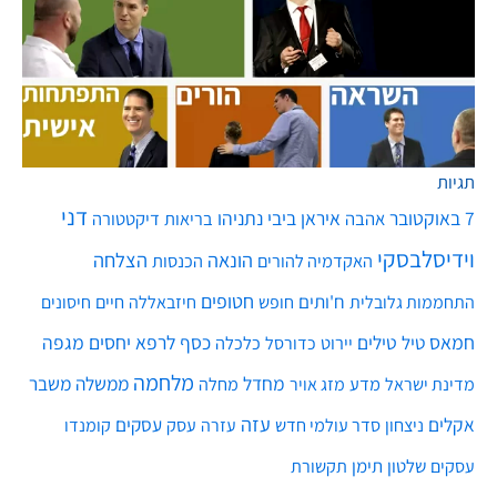
תגיות
דני
7 באוקטובר
איראן
ביבי נתניהו
אהבה
בריאות
דיקטטורה
וידיסלבסקי
הונאה
הצלחה
האקדמיה להורים
הכנסות
חטופים
ח'ותים
חיים
התחממות גלובלית
חופש
חיזבאללה
חיסונים
חמאס
טילים
כסף
לרפא יחסים
מגפה
טיל
יירוט
כלכלה
כדורסל
מלחמה
מחדל
ממשלה
משבר
מדע
מחלה
מדינת ישראל
מזג אויר
עזה
אקלים
עסקים
ניצחון
סדר עולמי חדש
עסק
עזרה
קומנדו
שלטון
תימן
עסקים
תקשורת