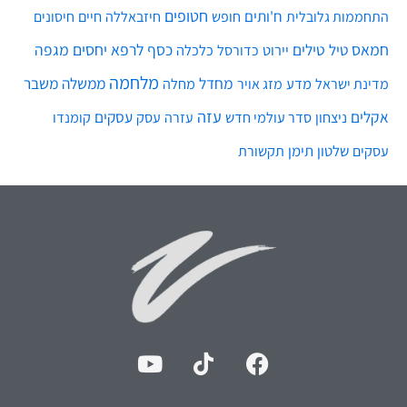
חטופים
ח'ותים
חיים
התחממות גלובלית
חופש
חיזבאללה
חיסונים
חמאס
טילים
כסף
לרפא יחסים
מגפה
טיל
יירוט
כלכלה
כדורסל
מלחמה
מחדל
ממשלה
משבר
מדע
מחלה
מדינת ישראל
מזג אויר
עזה
אקלים
עסקים
ניצחון
סדר עולמי חדש
עסק
עזרה
קומנדו
שלטון
תימן
עסקים
תקשורת