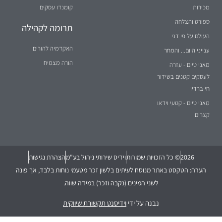
מכירות
קומנדו עסקים
ספורט והצלחה
תרומה לקהילה
העולם על פי דני
האקדמיה להורים
ענייני היום... והמחר
הורה מצמיח
מאני טיים - עזרה
לעסקים קטנים בשידור
חי ברדיו
מאני טיים - קטעי וידאו
קצרים
2026
© כל הזכויות שמורות
וידיס שירותי ניהול בע"מ
הצהרת נגישות
הערה: הטקסט באתר מנוסח לעיתים בלשון זכר מטעמי נוחות בלבד, אך פונה
לשני המינים (נקבה וזכר) במידה שווה.
נבנה על ידי
וידיסנט תקשורת שיווקית