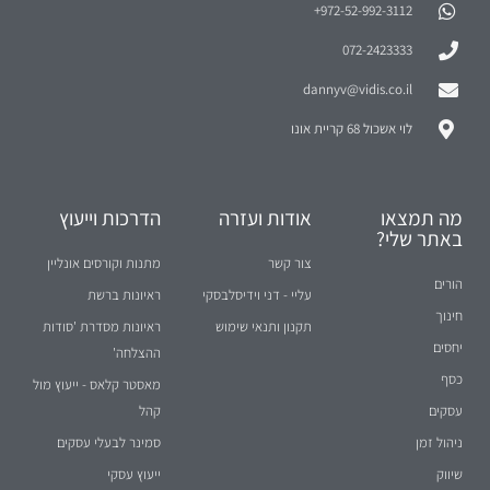
972-52-992-3112⁩+
072-2423333
dannyv@vidis.co.il
לוי אשכול 68 קריית אונו
מה תמצאו
אודות ועזרה
הדרכות וייעוץ
באתר שלי?
צור קשר
מתנות וקורסים אונליין
הורים
עליי - דני וידיסלבסקי
ראיונות ברשת
חינוך
תקנון ותנאי שימוש
ראיונות מסדרת 'סודות
יחסים
ההצלחה'
כסף
מאסטר קלאס - ייעוץ מול
עסקים
קהל
ניהול זמן
סמינר לבעלי עסקים
שיווק
ייעוץ עסקי