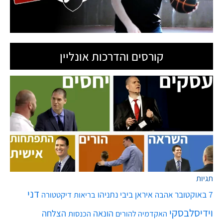
קורסים והדרכות אונליין
תגיות
דני
7 באוקטובר
איראן
ביבי נתניהו
אהבה
בריאות
דיקטטורה
וידיסלבסקי
הונאה
הצלחה
האקדמיה להורים
הכנסות