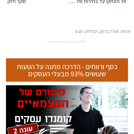
אל תצחקו על בחירות של החברים
שקר חזק
תגיות:
אורה ברמן
,
הצלחה
,
טבע
dannyvidis.co.il/?p=10355
כסף ורווחים - הדרכה מתנה על הטעות
שעושים 93% מבעלי העסקים