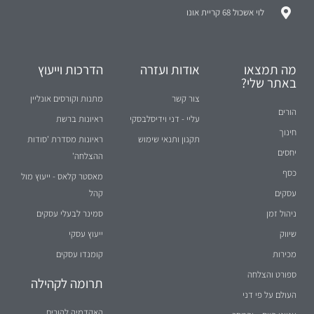
מה תמצאו
אודות ועזרה
הדרכות וייעוץ
באתר שלי?
צור קשר
מתנות וקורסים אונליין
הורים
עליי - דני וידיסלבסקי
ראיונות ברשת
חינוך
תקנון ותנאי שימוש
ראיונות מסדרת 'סודות
יחסים
ההצלחה'
כסף
מאסטר קלאס - ייעוץ מול
עסקים
קהל
ניהול זמן
סמינר לבעלי עסקים
שיווק
ייעוץ עסקי
מכירות
קומנדו עסקים
ספורט והצלחה
תרומה לקהילה
העולם על פי דני
האקדמיה להורים
ענייני היום... והמחר