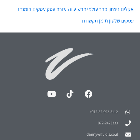
עזה
אקלים
עסקים
ניצחון
סדר עולמי חדש
עסק
עזרה
קומנדו
שלטון
תימן
עסקים
תקשורת
972-52-992-3112⁩+
072-2423333
dannyv@vidis.co.il
לוי אשכול 68 קריית אונו