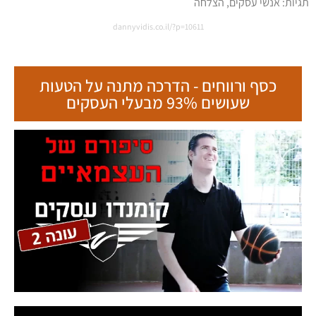
dannyvidis.co.il/?p=10611
כסף ורווחים - הדרכה מתנה על הטעות
שעושים 93% מבעלי העסקים
קורסים והדרכות אונליין