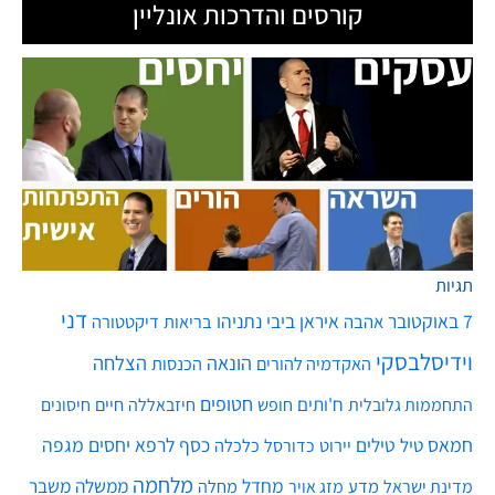
תגיות
דני
7 באוקטובר
איראן
ביבי נתניהו
אהבה
בריאות
דיקטטורה
וידיסלבסקי
הונאה
הצלחה
האקדמיה להורים
הכנסות
חטופים
ח'ותים
חיים
התחממות גלובלית
חופש
חיזבאללה
חיסונים
חמאס
טילים
כסף
לרפא יחסים
מגפה
טיל
יירוט
כלכלה
כדורסל
מלחמה
מחדל
ממשלה
משבר
מדע
מחלה
מדינת ישראל
מזג אויר