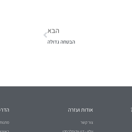
ט.ל.ח בכפוף ל
תקנון
הבא
הבטחה גדולה
אודות ועזרה
הדרכו
צור קשר
מתנות 
עליי - דני וידיסלבסקי
ראיונו