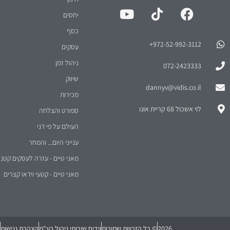
יחסים
כסף
972-52-992-3112⁩+
עסקים
ניהול זמן
072-2423333
שיווק
dannyv@vidis.co.il
מכירות
לוי אשכול 68 קריית אונו
ספורט והצלחה
העולם על פי דני
ענייני היום... והמחר
מאני טיים - עזרה לעסקים קטני
מאני טיים - קטעי וידאו קצרים
2026
© כל הזכויות שמורות
וידיס שירותי ניהול בע"מ
הצהרת נגישות