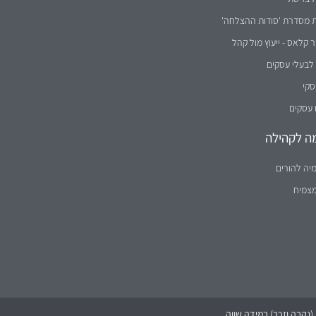
ת מסדרת 'סודות ההצלחה'
קלאס - ייעוץ מול קהל
לבעלי עסקים
סקי
 עסקים
ה לקהילה
יה להורים
מצמיח
נקבה וזכר) במידה שווה.