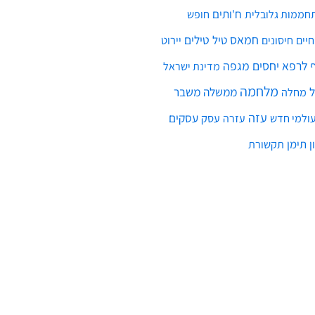
ח'ותים
חממות גלובלית
חופש
חמאס
טילים
חיים
טיל
יירוט
חיסונים
לרפא יחסים
מגפה
מדינת ישראל
מלחמה
ממשלה
משבר
מחלה
עזה
עסקים
ולמי חדש
עסק
עזרה
ן
תימן
תקשורת