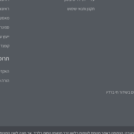
תקנון ותנאי שימוש
ראיונו
מאסטר 
סמינר 
ייעוץ ע
קומנדו
תרומ
האקדמ
הורה 
ם בשידור חי ברדיו
הערה: הטקסט באתר מנוסח לעיתים בלשון זכר מטעמי נוחות בלבד, אך פונה לשני המינים (