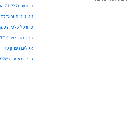
הצלחה
הכנסות
הת
חטופים
חיזבאללה
כסף
כלכלה
כדורסל
מחדל
מדע
מזג אויר
אקלים
ניצחון
סדר ע
שלטו
קומנדו עסקים