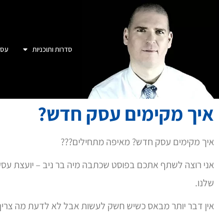
סדרות ותוכניות
עסק
איך מקימים עסק חדש?
איך מקימים עסק חדש? מאיפה מתחילים???
אני רוצה לשתף אתכם בפוסט שכתבה מיה בר ניב – יועצת עס
שלנו.
אין דבר יותר מבאס כשיש חשק לעשות אבל לא לדעת מה צריך