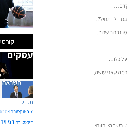
לקדם…
במה להתחיל?!
ו גפרור שרוף.
קורסים
ל כלום.
במה שאני עושה,
תגיות
7 באוקטובר
אהבה
דני ויד
דיקטטורה
? בשיחה? בזום?