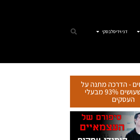
דני וידיסלבסקי
ebook
Email
witter
ים - הדרכה מתנה על
tsApp
הטעות שעושים 93% מבעלי
העסקים