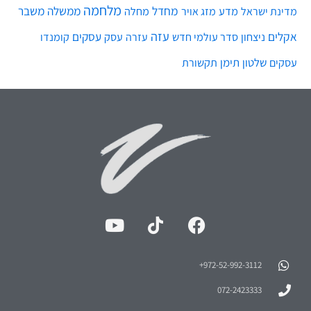
מלחמה
מחדל
ממשלה
משבר
מדע
מחלה
מדינת ישראל
מזג אויר
עזה
אקלים
עסקים
ניצחון
סדר עולמי חדש
עסק
עזרה
קומנדו
שלטון
תימן
עסקים
תקשורת
972-52-992-3112⁩+
072-2423333
dannyv@vidis.co.il