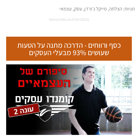
תגיות:
הצלחה
,
מייקל ג'ורדן
,
עסק
,
עצמאי
dannyvidis.co.il/?p=10231
כסף ורווחים - הדרכה מתנה על הטעות
שעושים 93% מבעלי העסקים