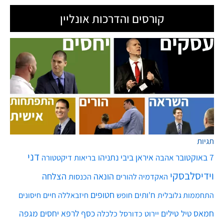
קורסים והדרכות אונליין
תגיות
דני
7 באוקטובר
איראן
ביבי נתניהו
אהבה
בריאות
דיקטטורה
וידיסלבסקי
הונאה
הצלחה
האקדמיה להורים
הכנסות
חטופים
ח'ותים
חיים
התחממות גלובלית
חופש
חיזבאללה
חיסונים
חמאס
טילים
כסף
לרפא יחסים
מגפה
טיל
יירוט
כלכלה
כדורסל