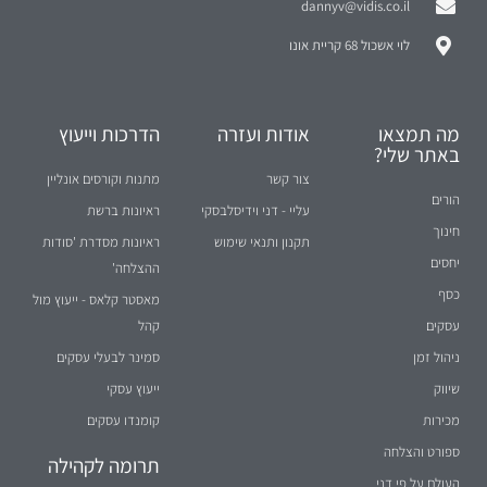
לוי אשכול 68 קריית אונו
מה תמצאו
אודות ועזרה
הדרכות וייעוץ
באתר שלי?
צור קשר
מתנות וקורסים אונליין
הורים
עליי - דני וידיסלבסקי
ראיונות ברשת
חינוך
תקנון ותנאי שימוש
ראיונות מסדרת 'סודות
יחסים
ההצלחה'
כסף
מאסטר קלאס - ייעוץ מול
עסקים
קהל
ניהול זמן
סמינר לבעלי עסקים
שיווק
ייעוץ עסקי
מכירות
קומנדו עסקים
ספורט והצלחה
תרומה לקהילה
העולם על פי דני