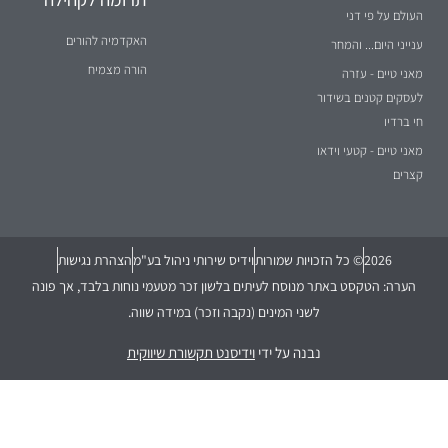
העולם על פי דני
האקדמיה להורים
ענייני היום... והמחר
הורה מצמיח
מאני טיים - עזרה
לעסקים קטנים בשידור
חי ברדיו
מאני טיים - קטעי וידאו
קצרים
2026
© כל הזכויות שמורות
וידיס שירותי ניהול בע"מ
הצהרת נגישות
הערה: הטקסט באתר מנוסח לעיתים בלשון זכר מטעמי נוחות בלבד, אך פונה
לשני המינים (נקבה וזכר) במידה שווה.
נבנה על ידי
וידיסנט תקשורת שיווקית