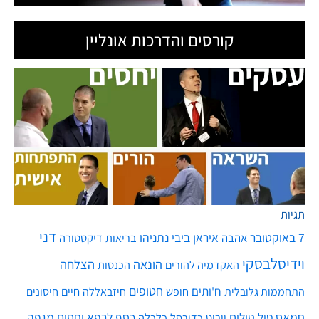
קורסים והדרכות אונליין
תגיות
דני
7 באוקטובר
איראן
ביבי נתניהו
אהבה
בריאות
דיקטטורה
וידיסלבסקי
הונאה
הצלחה
האקדמיה להורים
הכנסות
חטופים
ח'ותים
חיים
התחממות גלובלית
חופש
חיזבאללה
חיסונים
חמאס
טילים
כסף
לרפא יחסים
מגפה
טיל
יירוט
כלכלה
כדורסל