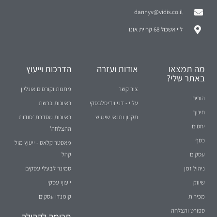
dannyv@vidis.co.il
לוי אשכול 68 קריית אונו
מה תמצאו
אודות ועזרה
הדרכות וייעוץ
באתר שלי?
צור קשר
מתנות וקורסים אונליין
הורים
עליי - דני וידיסלבסקי
ראיונות ברשת
חינוך
תקנון ותנאי שימוש
ראיונות מסדרת 'סודות
יחסים
ההצלחה'
כסף
מאסטר קלאס - ייעוץ מול
עסקים
קהל
ניהול זמן
סמינר לבעלי עסקים
שיווק
ייעוץ עסקי
מכירות
קומנדו עסקים
ספורט והצלחה
תרומה לקהילה