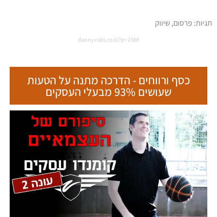
ט.ל.ח בכפוף ל
תקנון
תגיות:
פרסום
,
שיווק
dannyvidis.co.il/?p=2388
כסף ורווחים - הדרכה מתנה על הטעות
שעושים 93% מבעלי העסקים