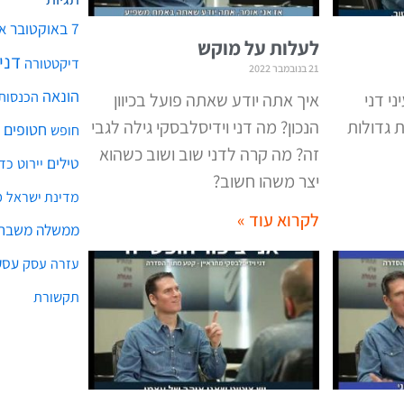
7 באוקטובר
א
לעלות על מוקש
דני
דיקטטורה
21 בנובמבר 2022
הונאה
הכנסות
י דני
איך אתה יודע שאתה פועל בכיוון
 גדולות
הנכון? מה דני וידיסלבסקי גילה לגבי
חטופים
חופש
זה? מה קרה לדני שוב ושוב כשהוא
טילים
יירוט
כד
יצר משהו חשוב?
מ
מדינת ישראל
לקרוא עוד »
ממשלה
משבר 
עסק
עסק
עזרה
תקשורת
אני ציפור חופשייה