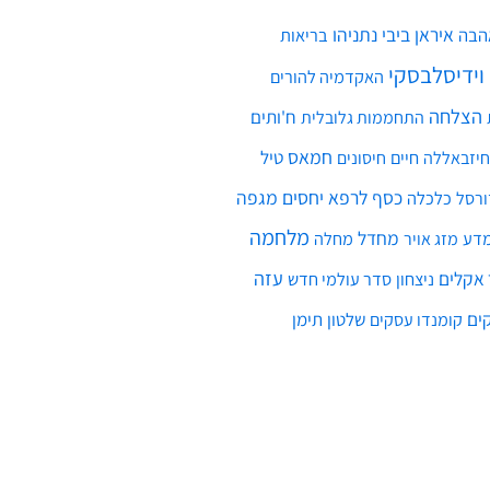
איראן
ביבי נתניהו
הבה
בריאות
 וידיסלבסקי
האקדמיה להורים
הצלחה
ח'ותים
התחממות גלובלית
חמאס
חיים
טיל
חיזבאללה
חיסונים
כסף
לרפא יחסים
מגפה
כלכלה
ורסל
מלחמה
מחדל
דע
מחלה
מזג אויר
עזה
אקלים
ניצחון
סדר עולמי חדש
ים
שלטון
תימן
קומנדו עסקים