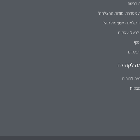
ת מסדרת 'סודות ההצלחה'
קלאס - ייעוץ מול קהל
לבעלי עסקים
סקי
 עסקים
ה לקהילה
יה להורים
מצמיח
נקבה וזכר) במידה שווה.