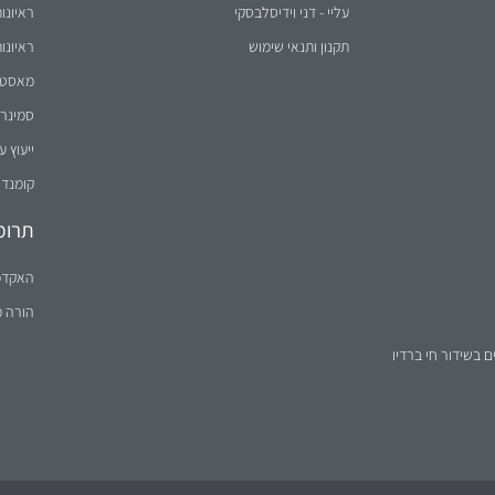
תקנון ותנאי שימוש
ראיונו
מאסטר 
סמינר 
ייעוץ ע
קומנדו
תרומ
האקדמ
הורה 
ם בשידור חי ברדיו
הערה: הטקסט באתר מנוסח לעיתים בלשון זכר מטעמי נוחות בלבד, אך פונה לשני המינים (