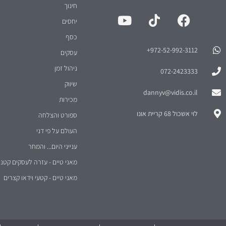
יחסים
כסף
972-52-992-3112⁩+
עסקים
ניהול זמן
072-2423333
שיווק
dannyv@vidis.co.il
מכירות
לוי אשכול 68 קריית אונו
ספורט והצלחה
העולם על פי דני
ענייני היום... והמחר
מאני טיים - עזרה לעסקים קטני
מאני טיים - קטעי וידאו קצרים
2026
© כל הזכויות שמורות
וידיס שירותי ניהול בע"מ
הצהרת נגישות