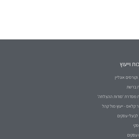
ת וייעוץ
וקורסים אונליין
ת ברשת
ת מסדרת 'סודות ההצלחה'
קלאס - ייעוץ מול קהל
לבעלי עסקים
סקי
 עסקים