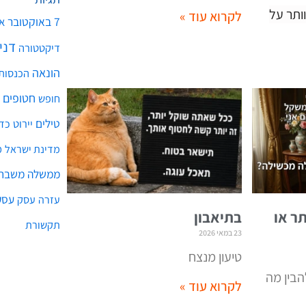
ותר על
לקרוא עוד »
7 באוקטובר
א
דני
דיקטטורה
הונאה
הכנסות
חטופים
חופש
טילים
יירוט
כד
מ
מדינת ישראל
ממשלה
משבר 
עסק
עסק
עזרה
ר או
בתיאבון
תקשורת
23 במאי 2026
טיעון מנצח
הבין מה
לקרוא עוד »