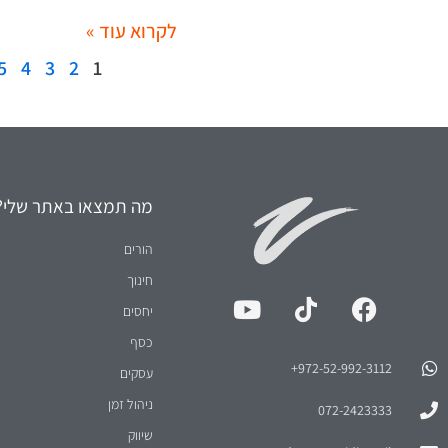
לקרוא עוד »
5
4
3
2
1
מה תמצאו באתר שלי?
הורים
חינוך
יחסים
כסף
972-52-992-3112⁩+
עסקים
ניהול זמן
072-2423333
שיווק
dannyv@vidis.co.il
מכירות