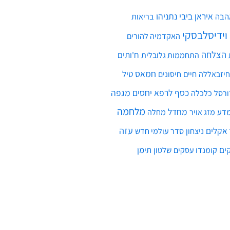
איראן
ביבי נתניהו
הבה
בריאות
 וידיסלבסקי
האקדמיה להורים
הצלחה
ח'ותים
התחממות גלובלית
חמאס
חיים
טיל
חיזבאללה
חיסונים
כסף
לרפא יחסים
מגפה
כלכלה
ורסל
מלחמה
מחדל
דע
מחלה
מזג אויר
עזה
אקלים
ניצחון
סדר עולמי חדש
ים
שלטון
תימן
קומנדו עסקים