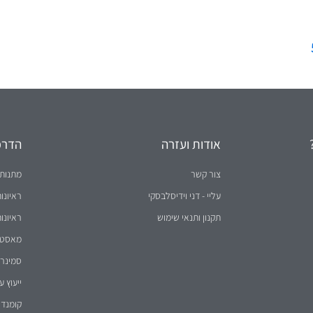
אודות ועזרה
הדרכו
צור קשר
מתנות 
עליי - דני וידיסלבסקי
ראיונו
תקנון ותנאי שימוש
ראיונו
מאסטר 
סמינר 
ייעוץ ע
קומנדו