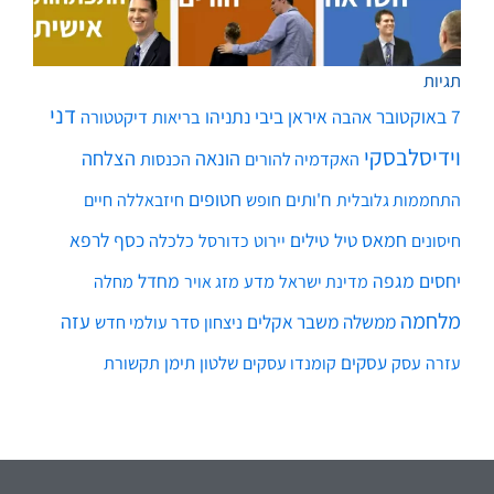
תגיות
דני
7 באוקטובר
איראן
ביבי נתניהו
אהבה
בריאות
דיקטטורה
וידיסלבסקי
הונאה
הצלחה
האקדמיה להורים
הכנסות
חטופים
ח'ותים
חיים
התחממות גלובלית
חופש
חיזבאללה
חמאס
טילים
כסף
לרפא
טיל
יירוט
כלכלה
חיסונים
כדורסל
יחסים
מגפה
מחדל
מדע
מחלה
מדינת ישראל
מזג אויר
מלחמה
עזה
ממשלה
משבר אקלים
ניצחון
סדר עולמי חדש
עסקים
עסק
שלטון
תימן
עזרה
קומנדו עסקים
תקשורת