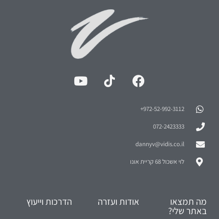
972-52-992-3112⁩+
072-2423333
dannyv@vidis.co.il
לוי אשכול 68 קריית אונו
מה תמצאו
אודות ועזרה
הדרכות וייעוץ
באתר שלי?