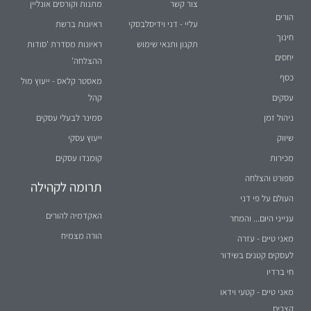
צור קשר
מתנות וקורסים אונליין
הורים
עליי - דני וידיסלבסקי
ראיונות ברשת
חינוך
תקנון ותנאי שימוש
ראיונות מסדרת 'סודות
יחסים
ההצלחה'
כסף
מאסטר קלאס - ייעוץ מול
עסקים
קהל
ניהול זמן
סמינר לבעלי עסקים
שיווק
ייעוץ עסקי
מכירות
קומנדו עסקים
ספורט והצלחה
תרומה לקהילה
העולם על פי דני
האקדמיה להורים
ענייני היום... והמחר
הורה מצמיח
מאני טיים - עזרה
לעסקים קטנים בשידור
חי ברדיו
מאני טיים - קטעי וידאו
קצרים