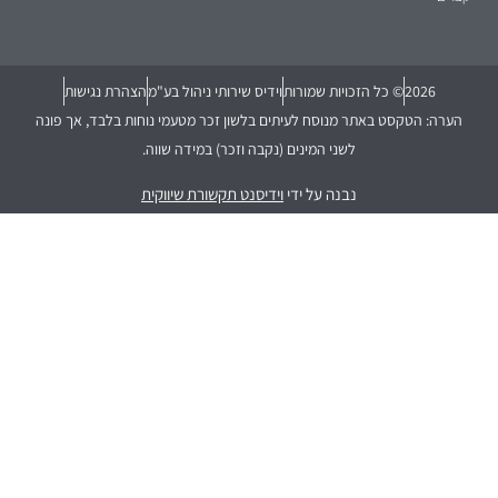
2026
© כל הזכויות שמורות
וידיס שירותי ניהול בע"מ
הצהרת נגישות
הערה: הטקסט באתר מנוסח לעיתים בלשון זכר מטעמי נוחות בלבד, אך פונה
לשני המינים (נקבה וזכר) במידה שווה.
נבנה על ידי
וידיסנט תקשורת שיווקית