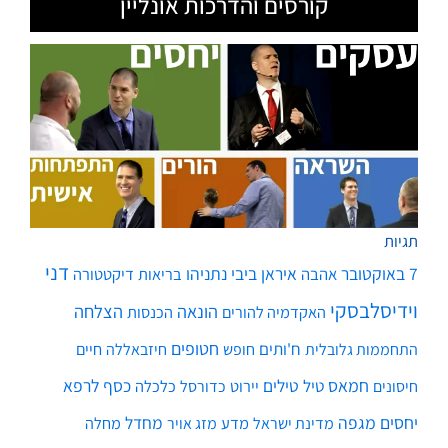
קורסים והדרכות אונליין
תגיות
דני
7 באוקטובר
איראן
ביבי נתניהו
אהבה
בריאות
דיקטטורה
וידיסלבסקי
הונאה
הצלחה
האקדמיה להורים
הכנסות
חטופים
ח'ותים
חיים
התחממות גלובלית
חופש
חיזבאללה
חמאס
טילים
כסף
לרפא
טיל
יירוט
כלכלה
חיסונים
כדורסל
יחסים
מגפה
מחדל
מדע
מחלה
מדינת ישראל
מזג אויר