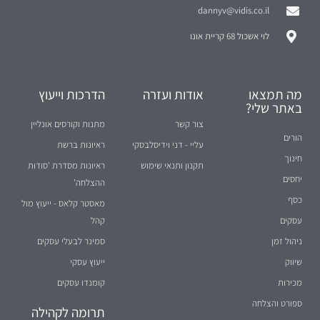
dannyv@vidis.co.il
לוי אשכול 68 קריית אונו
מה תמצאו
אודות ועזרה
הדרכות וייעוץ
באתר שלי?
צור קשר
מתנות וקורסים אונליין
הורים
עליי - דני וידיסלבסקי
ראיונות ברשת
חינוך
תקנון ותנאי שימוש
ראיונות מסדרת 'סודות
יחסים
ההצלחה'
כסף
מאסטר קלאס - ייעוץ מול
עסקים
קהל
ניהול זמן
סמינר לבעלי עסקים
שיווק
ייעוץ עסקי
מכירות
קומנדו עסקים
ספורט והצלחה
תרומה לקהילה