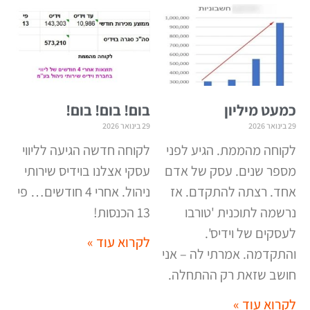
כמעט מיליון
בום! בום! בום!
29 בינואר 2026
29 בינואר 2026
לקוחה מהממת. הגיע לפני
לקוחה חדשה הגיעה לליווי
מספר שנים. עסק של אדם
עסקי אצלנו בוידיס שירותי
אחד. רצתה להתקדם. אז
ניהול. אחרי 4 חודשים… פי
נרשמה לתוכנית 'טורבו
13 הכנסות!
לעסקים של וידיס'.
לקרוא עוד »
והתקדמה. אמרתי לה – אני
חושב שזאת רק ההתחלה.
לקרוא עוד »