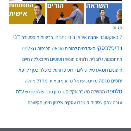
תגיות
דני
7 באוקטובר
איראן
ביבי נתניהו
אהבה
בריאות
דיקטטורה
וידיסלבסקי
הונאה
הצלחה
האקדמיה להורים
הכנסות
חטופים
ח'ותים
חיים
התחממות גלובלית
חופש
חיזבאללה
חמאס
טילים
כסף
לרפא
טיל
יירוט
כלכלה
חיסונים
כדורסל
יחסים
מגפה
מחדל
מדע
מחלה
מדינת ישראל
מזג אויר
מלחמה
עזה
ממשלה
משבר אקלים
ניצחון
סדר עולמי חדש
עסקים
עסק
שלטון
תימן
עזרה
קומנדו עסקים
תקשורת