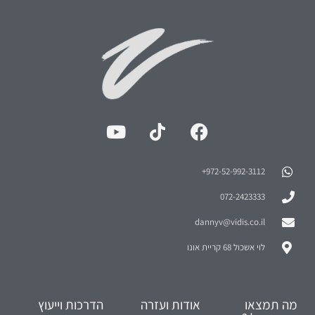
972-52-992-3112⁩+
072-2423333
dannyv@vidis.co.il
לוי אשכול 68 קריית אונו
מה תמצאו
אודות ועזרה
הדרכות וייעוץ