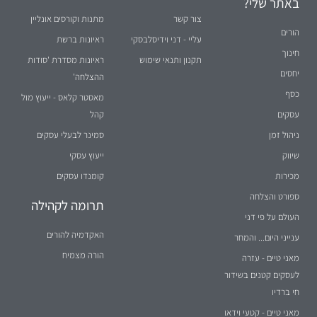
באתר שלי?
צור קשר
מתנות וקורסים אונליין
הורים
עליי - דני וידיסלבסקי
ראיונות ברשת
חינוך
תקנון ותנאי שימוש
ראיונות מסדרת 'סודות
יחסים
ההצלחה'
כסף
מאסטר קלאס - ייעוץ מול
עסקים
קהל
ניהול זמן
סמינר לבעלי עסקים
שיווק
ייעוץ עסקי
מכירות
קומנדו עסקים
ספורט והצלחה
תרומה לקהילה
העולם על פי דני
האקדמיה להורים
ענייני היום... והמחר
הורה מצמיח
מאני טיים - עזרה
לעסקים קטנים בשידור
חי ברדיו
מאני טיים - קטעי וידאו