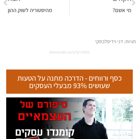
מי אשם?
מהיסטוריה לשוק ההון
תגיות:
דני וידיסלבסקי
dannyvidis.co.il/?p=13931
כסף ורווחים - הדרכה מתנה על הטעות
שעושים 93% מבעלי העסקים