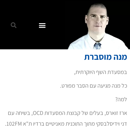
מנה מוסברת
במסעדת השף היוקרתית,
כל מנה מגיעה עם הסבר מפורט.
למה?
ארז זוארס, בעלים של קבוצת המסעדות OCD, בשיחה עם
דני וידיסלבסקי מתוך התוכנית מאניטיים ברדיו ת"א 102FM.