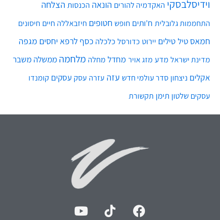
וידיסלבסקי
הונאה
הצלחה
האקדמיה להורים
הכנסות
חטופים
ח'ותים
חיים
התחממות גלובלית
חופש
חיזבאללה
חיסונים
חמאס
טילים
כסף
לרפא יחסים
מגפה
טיל
יירוט
כלכלה
כדורסל
מלחמה
מחדל
ממשלה
משבר
מדע
מחלה
מדינת ישראל
מזג אויר
עזה
אקלים
עסקים
ניצחון
סדר עולמי חדש
עסק
עזרה
קומנדו
שלטון
תימן
עסקים
תקשורת