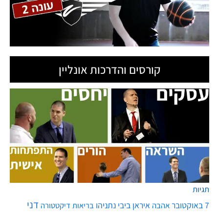
קורסים והדרכות אונליין
תגיות
דני
7 באוקטובר
איראן
ביבי נתניהו
אהבה
בריאות
דיקטטורה