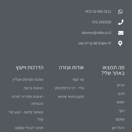
972-52-992-3112⁩+
072-2423333
dannyv@vidis.co.il
לוי אשכול 68 קריית אונו
מה תמצאו
אודות ועזרה
הדרכות וייעוץ
באתר שלי?
צור קשר
מתנות וקורסים אונליין
הורים
עליי - דני וידיסלבסקי
ראיונות ברשת
חינוך
תקנון ותנאי שימוש
ראיונות מסדרת 'סודות
יחסים
ההצלחה'
כסף
מאסטר קלאס - ייעוץ מול
עסקים
קהל
ניהול זמן
סמינר לבעלי עסקים