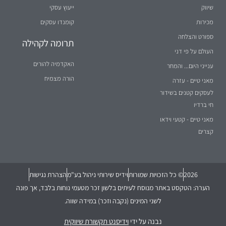
שיווק
ייעוץ עסקי
מכירות
קומנדו עסקים
ספורט והצלחה
תרומה לקהילה
העולם על פי דני
האקדמיה להורים
ענייני היום... והמחר
הורה מצמיח
מאני טיים - עזרה
לעסקים קטנים בשידור
חי ברדיו
מאני טיים - קטעי וידאו
קצרים
2026
© כל הזכויות שמורות
וידיס שירותי ניהול בע"מ
הצהרת נגישות
הערה: הטקסט באתר מנוסח לעיתים בלשון זכר מטעמי נוחות בלבד, אך פונה
לשני המינים (נקבה וזכר) במידה שווה.
נבנה על ידי
וידיסנט תקשורת שיווקית