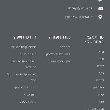
dannyv@vidis.co.il
לוי אשכול 68 קריית אונו
מה תמצאו
אודות ועזרה
הדרכות וייעוץ
באתר שלי?
צור קשר
מתנות וקורסים אונליין
הורים
עליי - דני וידיסלבסקי
ראיונות ברשת
חינוך
תקנון ותנאי שימוש
ראיונות מסדרת 'סודות
יחסים
ההצלחה'
כסף
מאסטר קלאס - ייעוץ מול
עסקים
קהל
ניהול זמן
סמינר לבעלי עסקים
שיווק
ייעוץ עסקי
מכירות
קומנדו עסקים
ספורט והצלחה