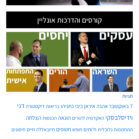
קורסים והדרכות אונליין
תגיות
דני
7 באוקטובר
איראן
ביבי נתניהו
אהבה
בריאות
דיקטטורה
וידיסלבסקי
הונאה
הצלחה
האקדמיה להורים
הכנסות
חטופים
ח'ותים
חיים
התחממות גלובלית
חופש
חיזבאללה
חיסונים