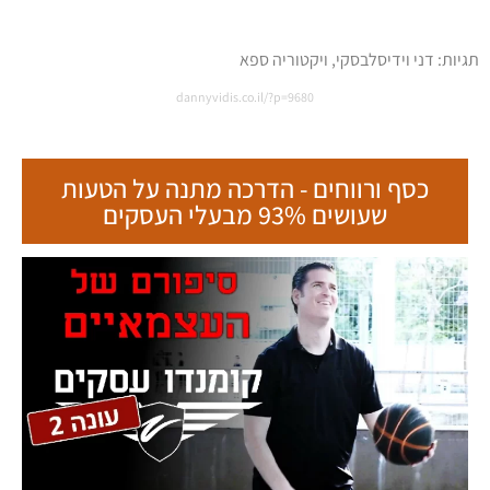
תגיות:
דני וידיסלבסקי
,
ויקטוריה ספא
dannyvidis.co.il/?p=9680
כסף ורווחים - הדרכה מתנה על הטעות
שעושים 93% מבעלי העסקים