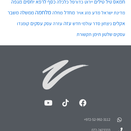
חמאס
טילים
כסף
לרפא יחסים
מגפה
טיל
יירוט
כלכלה
כדורסל
מלחמה
מחדל
ממשלה
משבר
מדע
מחלה
מדינת ישראל
מזג אויר
עזה
אקלים
עסקים
ניצחון
סדר עולמי חדש
עסק
עזרה
קומנדו
שלטון
תימן
עסקים
תקשורת
972-52-992-3112⁩+
072-2423333