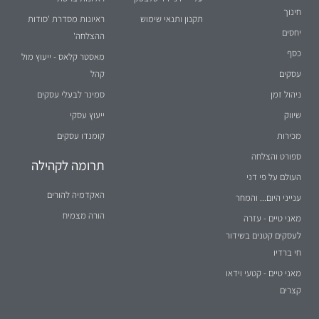
תקנון ותנאי שימוש
ראיונות מסדרת 'סודות
יחסים
ההצלחה'
כסף
מאסטר קלאס - ייעוץ מול
עסקים
קהל
ניהול זמן
סמינר לבעלי עסקים
שיווק
ייעוץ עסקי
מכירות
קומנדו עסקים
ספורט והצלחה
תרומה לקהילה
העולם על פי דני
האקדמיה להורים
ענייני היום... והמחר
הורה מצמיח
מאני טיים - עזרה
לעסקים קטנים בשידור
חי ברדיו
מאני טיים - קטעי וידאו
קצרים