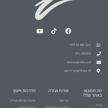
972-52-992-3112⁩+
072-2423333
dannyv@vidis.co.il
לוי אשכול 68 קריית אונו
מה תמצאו
אודות ועזרה
הדרכות וייעוץ
באתר שלי?
צור קשר
מתנות וקורסים אונליין
הורים
עליי - דני וידיסלבסקי
ראיונות ברשת
חינוך