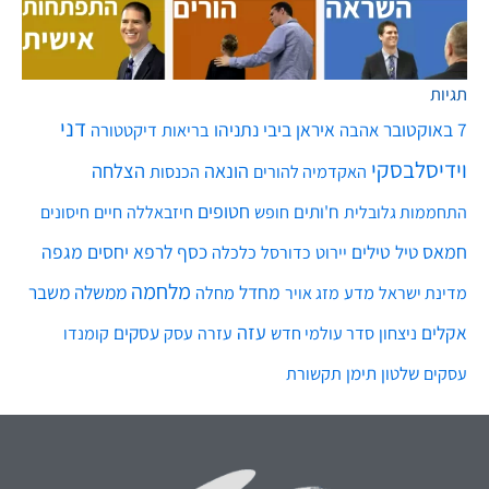
תגיות
דני
7 באוקטובר
איראן
ביבי נתניהו
אהבה
בריאות
דיקטטורה
וידיסלבסקי
הונאה
הצלחה
האקדמיה להורים
הכנסות
חטופים
ח'ותים
חיים
התחממות גלובלית
חופש
חיזבאללה
חיסונים
חמאס
טילים
כסף
לרפא יחסים
מגפה
טיל
יירוט
כלכלה
כדורסל
מלחמה
מחדל
ממשלה
משבר
מדע
מחלה
מדינת ישראל
מזג אויר
עזה
אקלים
עסקים
ניצחון
סדר עולמי חדש
עסק
עזרה
קומנדו
שלטון
תימן
עסקים
תקשורת