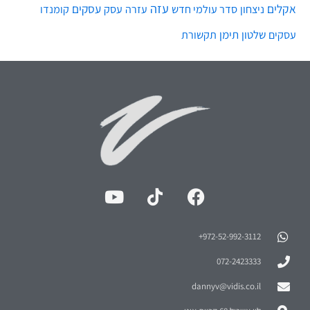
עזה
אקלים
עסקים
ניצחון
סדר עולמי חדש
עסק
עזרה
קומנדו
שלטון
תימן
עסקים
תקשורת
972-52-992-3112⁩+
072-2423333
dannyv@vidis.co.il