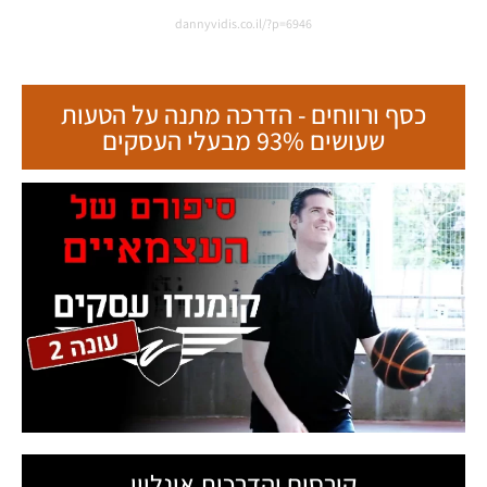
dannyvidis.co.il/?p=6946
כסף ורווחים - הדרכה מתנה על הטעות
שעושים 93% מבעלי העסקים
קורסים והדרכות אונליין