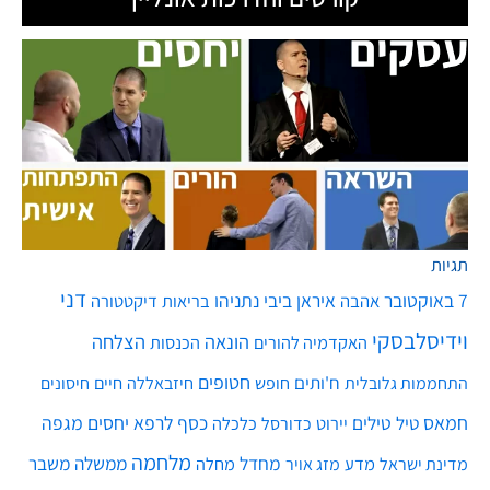
תגיות
דני
7 באוקטובר
איראן
ביבי נתניהו
אהבה
בריאות
דיקטטורה
וידיסלבסקי
הונאה
הצלחה
האקדמיה להורים
הכנסות
חטופים
ח'ותים
חיים
התחממות גלובלית
חופש
חיזבאללה
חיסונים
חמאס
טילים
כסף
לרפא יחסים
מגפה
טיל
יירוט
כלכלה
כדורסל
מלחמה
מחדל
ממשלה
משבר
מדע
מחלה
מדינת ישראל
מזג אויר