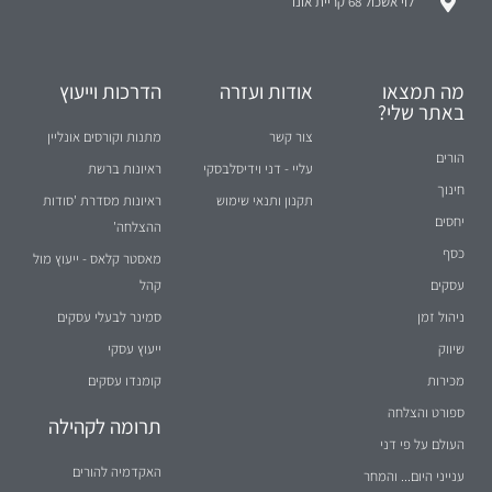
לוי אשכול 68 קריית אונו
מה תמצאו
אודות ועזרה
הדרכות וייעוץ
באתר שלי?
צור קשר
מתנות וקורסים אונליין
הורים
עליי - דני וידיסלבסקי
ראיונות ברשת
חינוך
תקנון ותנאי שימוש
ראיונות מסדרת 'סודות
יחסים
ההצלחה'
כסף
מאסטר קלאס - ייעוץ מול
עסקים
קהל
ניהול זמן
סמינר לבעלי עסקים
שיווק
ייעוץ עסקי
מכירות
קומנדו עסקים
ספורט והצלחה
תרומה לקהילה
העולם על פי דני
האקדמיה להורים
ענייני היום... והמחר