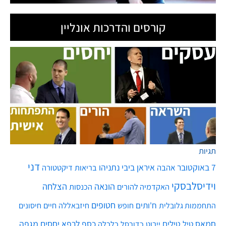
קורסים והדרכות אונליין
תגיות
דני
7 באוקטובר
איראן
ביבי נתניהו
אהבה
בריאות
דיקטטורה
וידיסלבסקי
הונאה
הצלחה
האקדמיה להורים
הכנסות
חטופים
ח'ותים
חיים
התחממות גלובלית
חופש
חיזבאללה
חיסונים
חמאס
טילים
כסף
לרפא יחסים
מגפה
טיל
יירוט
כלכלה
כדורסל