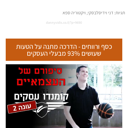
תגיות:
דני וידיסלבסקי
,
ויקטוריה ספא
dannyvidis.co.il/?p=9690
כסף ורווחים - הדרכה מתנה על הטעות
שעושים 93% מבעלי העסקים