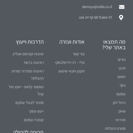
dannyv@vidis.co.il
לוי אשכול 68 קריית אונו
מה תמצאו
אודות ועזרה
הדרכות וייעוץ
באתר שלי?
צור קשר
מתנות וקורסים אונליין
הורים
עליי - דני וידיסלבסקי
ראיונות ברשת
חינוך
תקנון ותנאי שימוש
ראיונות מסדרת 'סודות
יחסים
ההצלחה'
כסף
מאסטר קלאס - ייעוץ מול
עסקים
קהל
ניהול זמן
סמינר לבעלי עסקים
שיווק
ייעוץ עסקי
מכירות
קומנדו עסקים
ספורט והצלחה
תרומה לקהילה