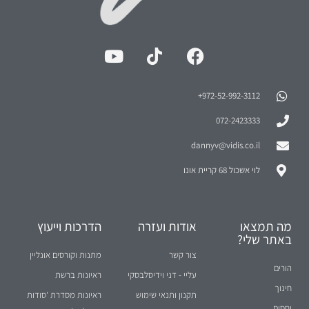
972-52-992-3112⁩+
072-2423333
dannyv@vidis.co.il
לוי אשכול 68 קריית אונו
מה תמצאו
אודות ועזרה
הדרכות וייעוץ
באתר שלי?
צור קשר
מתנות וקורסים אונליין
הורים
עליי - דני וידיסלבסקי
ראיונות ברשת
חינוך
תקנון ותנאי שימוש
ראיונות מסדרת 'סודות
יחסים