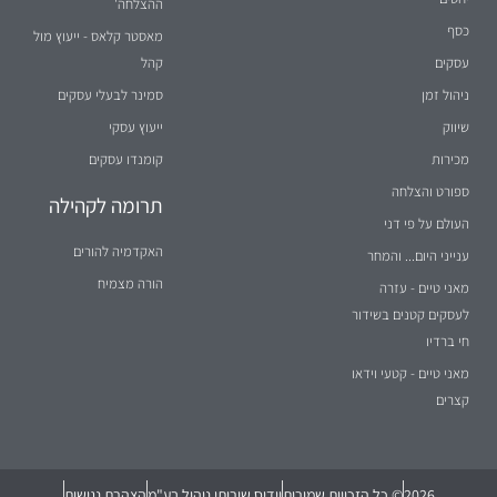
ההצלחה'
כסף
מאסטר קלאס - ייעוץ מול
עסקים
קהל
ניהול זמן
סמינר לבעלי עסקים
שיווק
ייעוץ עסקי
מכירות
קומנדו עסקים
ספורט והצלחה
תרומה לקהילה
העולם על פי דני
האקדמיה להורים
ענייני היום... והמחר
הורה מצמיח
מאני טיים - עזרה
לעסקים קטנים בשידור
חי ברדיו
מאני טיים - קטעי וידאו
קצרים
2026
© כל הזכויות שמורות
וידיס שירותי ניהול בע"מ
הצהרת נגישות