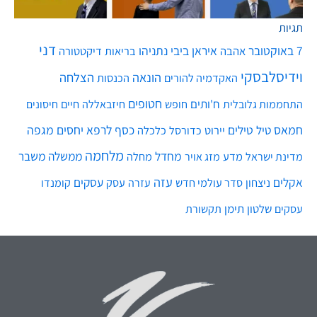
תגיות
דני
7 באוקטובר
איראן
ביבי נתניהו
אהבה
בריאות
דיקטטורה
וידיסלבסקי
הונאה
הצלחה
האקדמיה להורים
הכנסות
חטופים
ח'ותים
חיים
התחממות גלובלית
חופש
חיזבאללה
חיסונים
חמאס
טילים
כסף
לרפא יחסים
מגפה
טיל
יירוט
כלכלה
כדורסל
מלחמה
מחדל
ממשלה
משבר
מדע
מחלה
מדינת ישראל
מזג אויר
עזה
אקלים
עסקים
ניצחון
סדר עולמי חדש
עסק
עזרה
קומנדו
שלטון
תימן
עסקים
תקשורת