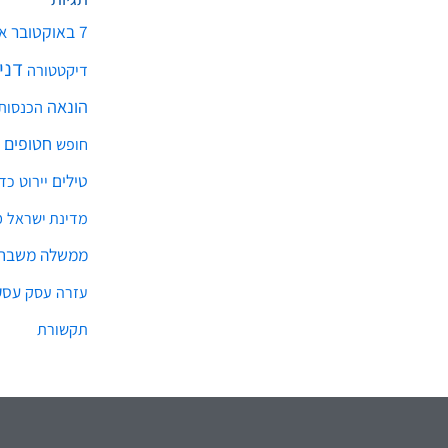
7 באוקטובר
א
דני
דיקטטורה
הונאה
הכנסות
חטופים
חופש
טילים
יירוט
כד
מ
מדינת ישראל
ממשלה
משבר 
עסק
עסק
עזרה
תקשורת