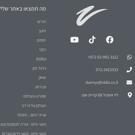
מה תמצאו באתר שלי?
הורים
חינוך
יחסים
כסף
972-52-992-3112⁩+
עסקים
ניהול זמן
072-2423333
שיווק
dannyv@vidis.co.il
מכירות
לוי אשכול 68 קריית אונו
ספורט והצלחה
העולם על פי דני
ענייני היום... והמחר
מאני טיים - עזרה לעסקים קטני
מאני טיים - קטעי וידאו קצרים