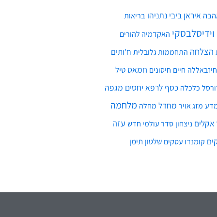
איראן
ביבי נתניהו
הבה
בריאות
 וידיסלבסקי
האקדמיה להורים
הצלחה
ח'ותים
התחממות גלובלית
חמאס
חיים
טיל
חיזבאללה
חיסונים
כסף
לרפא יחסים
מגפה
כלכלה
ורסל
מלחמה
מחדל
דע
מחלה
מזג אויר
עזה
אקלים
ניצחון
סדר עולמי חדש
ים
שלטון
תימן
קומנדו עסקים