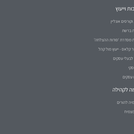
ת וייעוץ
וקורסים אונליין
ת ברשת
ת מסדרת 'סודות ההצלחה'
קלאס - ייעוץ מול קהל
לבעלי עסקים
סקי
 עסקים
ה לקהילה
יה להורים
מצמיח