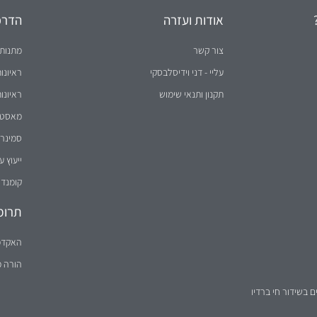
אודות ועזרה
הדרכו
צור קשר
מתנות 
עליי - דני וידיסלבסקי
ראיונו
תקנון ותנאי שימוש
ראיונו
מאסטר 
סמינר 
ייעוץ ע
קומנדו
תרומ
האקדמ
הורה 
ם בשידור חי ברדיו