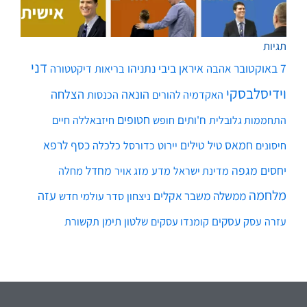
תגיות
דני
7 באוקטובר
איראן
ביבי נתניהו
אהבה
בריאות
דיקטטורה
וידיסלבסקי
הונאה
הצלחה
האקדמיה להורים
הכנסות
חטופים
ח'ותים
חיים
התחממות גלובלית
חופש
חיזבאללה
חמאס
טילים
כסף
לרפא
טיל
יירוט
כלכלה
חיסונים
כדורסל
יחסים
מגפה
מחדל
מדע
מחלה
מדינת ישראל
מזג אויר
מלחמה
עזה
ממשלה
משבר אקלים
ניצחון
סדר עולמי חדש
עסקים
עסק
שלטון
תימן
עזרה
קומנדו עסקים
תקשורת