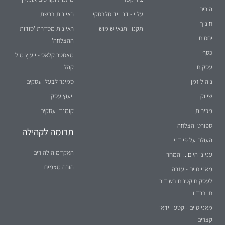
הורים
עליי - דני וידיסלבסקי
ראיונות ברשת
חינוך
תקנון ותנאי שימוש
ראיונות מסדרת 'סודות
יחסים
ההצלחה'
כסף
מאסטר קלאס - ייעוץ מול
עסקים
קהל
ניהול זמן
סמינר לבעלי עסקים
שיווק
ייעוץ עסקי
מכירות
קומנדו עסקים
ספורט והצלחה
תרומה לקהילה
העולם על פי דני
האקדמיה להורים
ענייני היום... והמחר
הורה מצמיח
מאני טיים - עזרה
לעסקים קטנים בשידור
חי ברדיו
מאני טיים - קטעי וידאו
קצרים