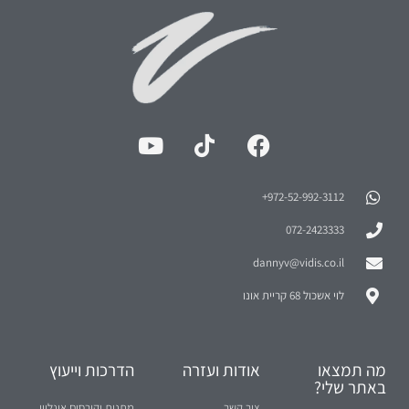
972-52-992-3112⁩+
072-2423333
dannyv@vidis.co.il
לוי אשכול 68 קריית אונו
מה תמצאו
אודות ועזרה
הדרכות וייעוץ
באתר שלי?
צור קשר
מתנות וקורסים אונליין