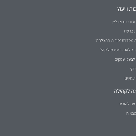
ת וייעוץ
וקורסים אונליין
ת ברשת
ת מסדרת 'סודות ההצלחה'
קלאס - ייעוץ מול קהל
לבעלי עסקים
סקי
 עסקים
ה לקהילה
יה להורים
מצמיח