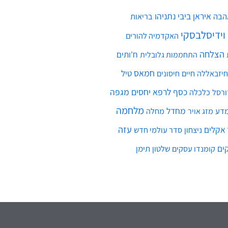
איראן
ביבי נתניהו
הבה
בריאות
 וידיסלבסקי
האקדמיה להורים
הצלחה
ח'ותים
התחממות גלובלית
חמאס
חיים
טיל
חיזבאללה
חיסונים
כסף
לרפא יחסים
מגפה
כלכלה
ורסל
מלחמה
מחדל
דע
מחלה
מזג אויר
עזה
אקלים
ניצחון
סדר עולמי חדש
ים
שלטון
תימן
קומנדו עסקים