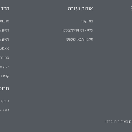
אודות ועזרה
הדרכו
צור קשר
מתנות 
עליי - דני וידיסלבסקי
ראיונו
תקנון ותנאי שימוש
ראיונו
מאסטר 
סמינר 
ייעוץ ע
קומנדו
תרומ
האקדמ
הורה 
ם בשידור חי ברדיו