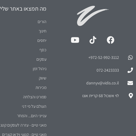
מה תמצאו באתר שלי?
הורים
חינוך
יחסים
כסף
972-52-992-3112⁩+
עסקים
ניהול זמן
072-2423333
שיווק
dannyv@vidis.co.il
מכירות
לוי אשכול 68 קריית אונו
ספורט והצלחה
העולם על פי דני
ענייני היום... והמחר
מאני טיים - עזרה לעסקים קטני
מאני טיים - קטעי וידאו קצרים