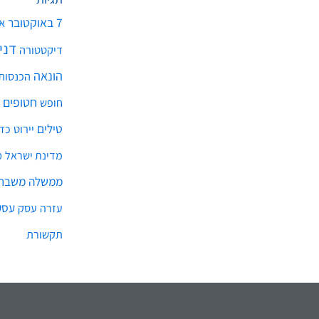
7 באוקטובר
א
דני
דיקטטורה
הונאה
הכנסות
חטופים
חופש
טילים
יירוט
כד
מ
מדינת ישראל
ממשלה
משבר 
עסק
עסק
עזרה
תקשורת