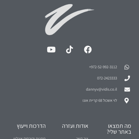
972-52-992-3112⁩+
072-2423333
dannyv@vidis.co.il
לוי אשכול 68 קריית אונו
מה תמצאו
אודות ועזרה
הדרכות וייעוץ
באתר שלי?
צור קשר
מתנות וקורסים אונליין