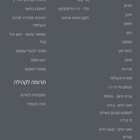
הורים
עליי - דני וידיסלבסקי
ראיונות ברשת
חינוך
תקנון ותנאי שימוש
ראיונות מסדרת 'סודות
יחסים
ההצלחה'
כסף
מאסטר קלאס - ייעוץ מול
עסקים
קהל
ניהול זמן
סמינר לבעלי עסקים
שיווק
ייעוץ עסקי
מכירות
קומנדו עסקים
ספורט והצלחה
תרומה לקהילה
העולם על פי דני
האקדמיה להורים
ענייני היום... והמחר
הורה מצמיח
מאני טיים - עזרה
לעסקים קטנים בשידור
חי ברדיו
מאני טיים - קטעי וידאו
קצרים