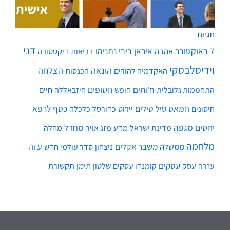
תגיות
דני
7 באוקטובר
איראן
ביבי נתניהו
אהבה
בריאות
דיקטטורה
וידיסלבסקי
הונאה
הצלחה
האקדמיה להורים
הכנסות
חטופים
ח'ותים
חיים
התחממות גלובלית
חופש
חיזבאללה
חמאס
טילים
כסף
לרפא
טיל
יירוט
כלכלה
חיסונים
כדורסל
יחסים
מגפה
מחדל
מדע
מחלה
מדינת ישראל
מזג אויר
מלחמה
עזה
ממשלה
משבר אקלים
ניצחון
סדר עולמי חדש
עסקים
עסק
שלטון
תימן
עזרה
קומנדו עסקים
תקשורת